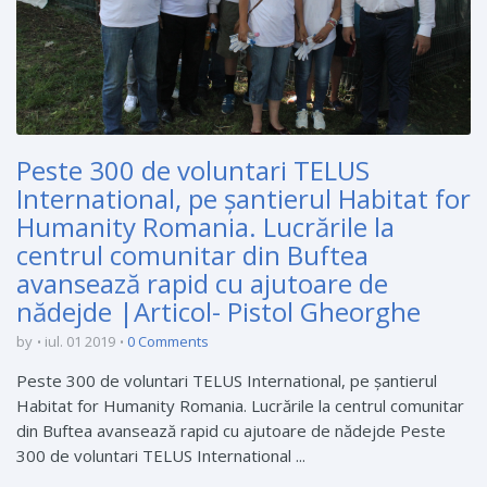
Peste 300 de voluntari TELUS
International, pe șantierul Habitat for
Humanity Romania. Lucrările la
centrul comunitar din Buftea
avansează rapid cu ajutoare de
nădejde |Articol- Pistol Gheorghe
by
iul. 01 2019
0 Comments
Peste 300 de voluntari TELUS International, pe șantierul
Habitat for Humanity Romania. Lucrările la centrul comunitar
din Buftea avansează rapid cu ajutoare de nădejde Peste
300 de voluntari TELUS International ...