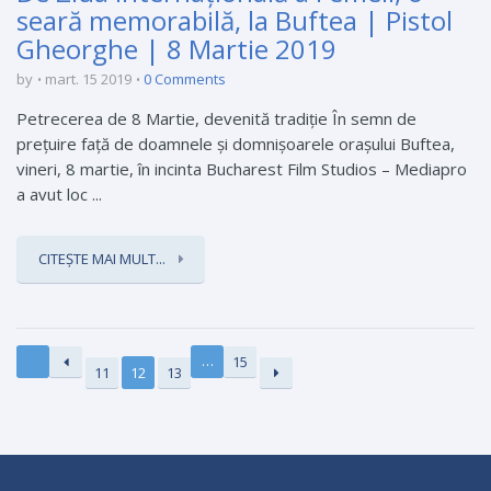
seară memorabilă, la Buftea | Pistol
Gheorghe | 8 Martie 2019
by
mart. 15 2019
0 Comments
Petrecerea de 8 Martie, devenită tradiție În semn de
prețuire față de doamnele și domnișoarele orașului Buftea,
vineri, 8 martie, în incinta Bucharest Film Studios – Mediapro
a avut loc ...
CITEȘTE MAI MULT...
…
15
11
12
13