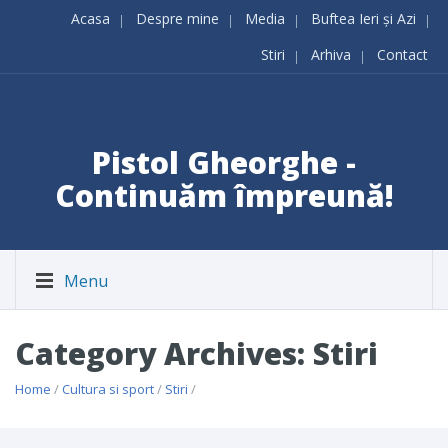
Acasa
Despre mine
Media
Buftea Ieri și Azi
Stiri
Arhiva
Contact
Pistol Gheorghe -
Continuăm împreună!
Menu
Category Archives: Stiri
Home
/
Cultura si sport
/
Stiri
/