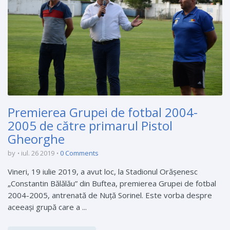
Premierea Grupei de fotbal 2004-
2005 de către primarul Pistol
Gheorghe
by
iul. 26 2019
0 Comments
Vineri, 19 iulie 2019, a avut loc, la Stadionul Orășenesc
„Constantin Bălălău” din Buftea, premierea Grupei de fotbal
2004-2005, antrenată de Nuță Sorinel. Este vorba despre
aceeași grupă care a ...