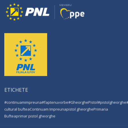
ETICHETE
#continuamimpreuna
#faptenuvorbe
#GheorghePistol
#pistolgheorghe
cultural buftea
Continuam Impreuna
pistol gheorghe
Primaria
Buftea
primar pistol gheorghe