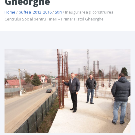
Gheorghe
Home
/
buftea_2012_2016
/
Stiri
/ Inaugurarea și construirea
Centrului Social pentru Tineri – Primar Pistol Gheorghe