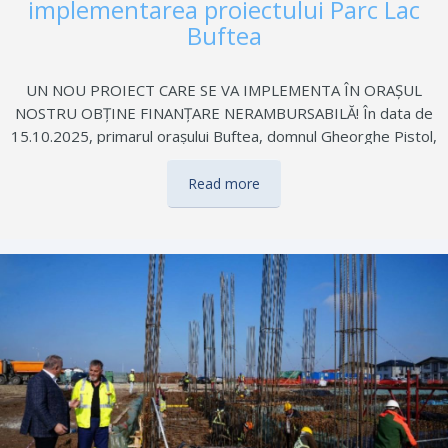
implementarea proiectului Parc Lac
Buftea
UN NOU PROIECT CARE SE VA IMPLEMENTA ÎN ORAȘUL
NOSTRU OBȚINE FINANȚARE NERAMBURSABILĂ! În data de
15.10.2025, primarul orașului Buftea, domnul Gheorghe Pistol,
a semnat contractul prin care orașul Buftea primește o
finanțare nerambursabilă în valoare de 36.338.650,67 lei
Read more
pentru implementarea proiectului Parc Lac Buftea. Finanțarea
este acordată pentru amenajarea unui parc cu tematica
NATURE/BIO PARK pe terenul în suprafață de 105.839 mp
situat în vecinătatea malului stâng al râului Colentina. Acest
parc va contribui semnificativ la îmbunătățirea calității vieții
locuitorilor din Buftea, oferind un spațiu dedicat relaxării,
activităților sportive și evenimentelor culturale. În plus,
proiectul respectă principiile sustenabilității prin…