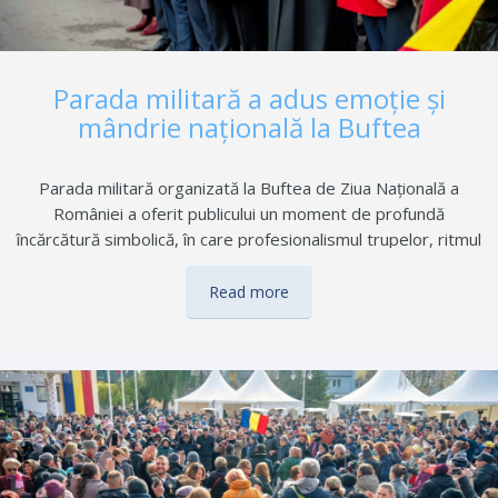
Parada militară a adus emoţie şi
mândrie naţională la Buftea
Parada militară organizată la Buftea de Ziua Națională a
României a oferit publicului un moment de profundă
încărcătură simbolică, în care profesionalismul trupelor, ritmul
impunător al muzicii militare și prezența comunității au
transformat ceremonia într-o adevărată celebrare a identității
Read more
naționale. Defilarea Gărzii de Onoare, pe acordurile Fanfarei
Metropolitane „Iosif Ivanovici”, a deschis oficial festivitățile,
salutând publicul cu Onorul mult așteptat. Dispozitivul de
defilare a fost deschis de colonelul Dumitriu ­Dumitru, prim-
adjunct al inspectorului-șef al Inspectoratului de Jandarmi
Județean Ilfov, un ofițer cu o vastă experiență în organizarea,
executarea și coordonarea misiunilor încredințate, atât în
structurile Jandarmeriei Române, cât și în…