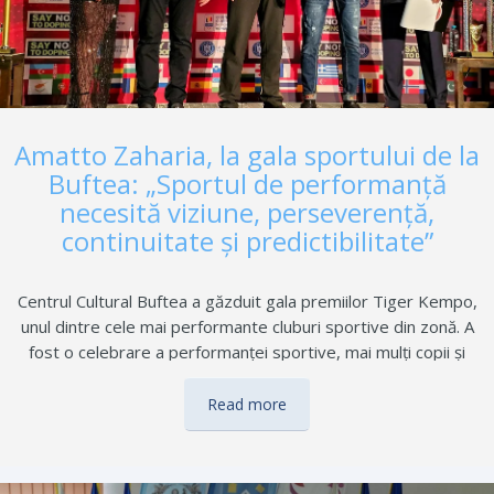
Amatto Zaharia, la gala sportului de la
Buftea: „Sportul de performanță
necesită viziune, perseverență,
continuitate și predictibilitate”
Centrul Cultural Buftea a găzduit gala premiilor Tiger Kempo,
unul dintre cele mai performante cluburi sportive din zonă. A
fost o celebrare a performanței sportive, mai mulți copii și
tineri fiind premiați pentru rezultatele obținute în competițiile
desfășurate pe parcursul anului, la nivel național și
Read more
internațional. Evenimentul a reunit luptători Kempo, sportivi,
antrenori și părinți, dar și reprezentanți ai administrației locale.
Amatto Zaharia, la gala sportului de la Buftea: „Sportul de