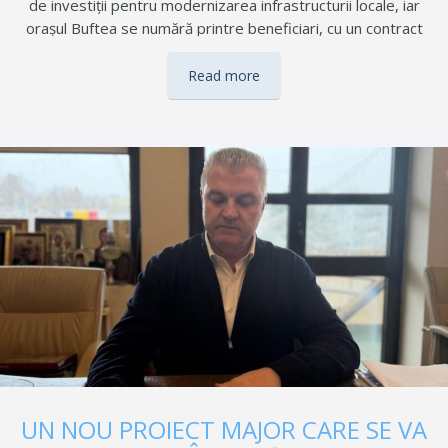
de investiții pentru modernizarea infrastructurii locale, iar
orașul Buftea se numără printre beneficiari, cu un contract
pentru extinderea și modernizarea sistemului de iluminat
public, finanțat din Fondul pentru Mediu. Orașul Buftea obține
Read more
o finanțare nerambursabilă în sumă de 2.999.540,89 lei pentru
realizarea proiectului “Iluminat străzi – Intr. Teilor, Stăvilarului,
Horia Romoșanu și modernizare iluminat strada
Independenței”. Proiectul urmărește modernizarea sistemului
de iluminat public, cu accent pe eficiență energetică, siguranță
și creșterea confortului pentru locuitorii orașului. Investiția face
parte dintr-un demers amplu de susținere a dezvoltării locale
în județul Ilfov. La eveniment…
UN NOU PROIECT MAJOR CARE SE VA