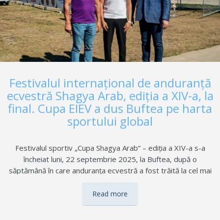
Festivalul internațional de anduranță
ecvestră Shagya Arab, ediția a XIV-a, la
final. Cupa EIEV a dus Buftea pe harta
sportului global
Festivalul sportiv „Cupa Shagya Arab” – ediția a XIV-a s-a
încheiat luni, 22 septembrie 2025, la Buftea, după o
săptămână în care anduranța ecvestră a fost trăită la cel mai
înalt nivel. Evenimentul a debutat cu Campionatul Mondial de
Anduranță Ecvestră pentru Juniori și Tineret și s-a încheiat cu
Read more
Emirates International Endurance Village Cup (EIEV), o
reuniune internațională desfășurată în toate formatele majore