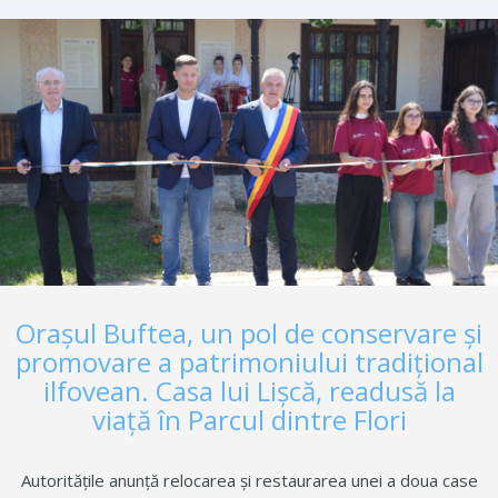
Pistol, efectuează vizite săptămânale pe șantier pentru a
monitoriza progresul și a se asigura că proiectul este realizat
la cele mai bune standarde. Un nou pas concret pentru un oraș
mai sigur și mai bine organizat!
Orașul Buftea, un pol de conservare și
promovare a patrimoniului tradițional
ilfovean. Casa lui Lişcă, readusă la
viaţă în Parcul dintre Flori
Autoritățile anunță relocarea și restaurarea unei a doua case