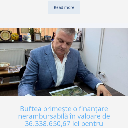
ocazie, comunitatea din Ialoveni a primit cu emoție și bucurie
vizita primarului orașului Buftea, Gheorghe Pistol, invitat de
Read more
autoritățile locale în semn de respect și prietenie pentru
legătura de lungă durată dintre cele două localități înfrățite.
Sărbătoarea Sfintei Cuvioase Parascheva a adunat
numeroase ofi­cialități locale și centrale, deputați, senatori, dar
și reprezentanți ai autorităților deconcentrate, alături de
locuitorii orașului Ialoveni și oaspeți din România. În mijlocul
acestora, prezența primarului Gheorghe Pistol a fost primită
cu căldură, amintind de…
Buftea primește o finanțare
nerambursabilă în valoare de
36.338.650,67 lei pentru