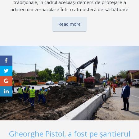
tradiționale, în cadrul aceluiași demers de protejare a
arhitecturii vernaculare Într-o atmosferă de sărbătoare
autentic românească, cu muzică tradițională, veșminte
populare, slujbă de binecuvântare oficiată de preoții din
Read more
comunitate și multă emoție, orașul Buftea a devenit, sâmbătă,
gazda unuia dintre cele mai importante evenimente culturale
dedicate patrimoniului vernacular din județul Ilfov: inaugurarea
Casei lui Lișcă, monument de arhitectură țărănească salvat de
la dispariție și readus la viață în Parcul dintre Flori. Evenimentul
a reunit reprezentanți ai ad­mi­nistrației locale și județene,
membri ai Asociației Mo­numen­te Renăscute, voluntari,
arhitecți, specialiști în conservarea patrimo­niului,…
Gheorghe Pistol, a fost pe șantierul