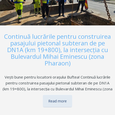
Continuă lucrările pentru construirea
pasajului pietonal subteran de pe
DN1A (km 19+800), la intersecția cu
Bulevardul Mihai Eminescu (zona
Pharaon)
Vești bune pentru locuitorii orașului Buftea! Continuă lucrările
pentru construirea pasajului pietonal subteran de pe DN1A
(km 19+800), la intersecția cu Bulevardul Mihai Eminescu (zona
Pharaon). Investiția va contribui semnificativ la fluidizarea
traficului rutier în nordul județului Ilfov și, în același timp, va
Read more
oferi pietonilor o traversare sigură și modernă. Lucrările sunt
în plină desfășurare, iar primarul orașului Buftea, Gheorghe