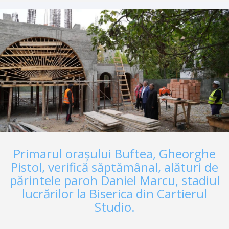
ale disciplinei: CEI1* 100 km, CEIYJ1* 100 km, CEI2* 120 km,
CEIYJ2* 120 km, CEI3* 140 km și CEI3* 160 km. Aproximativ
40 de cai și sportivi din China, Finlanda, Emiratele Arabe Unite,
Spania, Bulgaria, Turcia, Grecia…
Primarul orașului Buftea, Gheorghe
Pistol, verifică săptămânal, alături de
părintele paroh Daniel Marcu, stadiul
lucrărilor la Biserica din Cartierul
Studio.