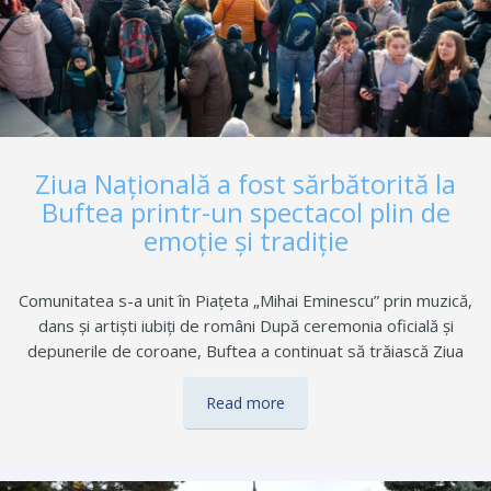
Ziua Naţională a fost sărbătorită la
Buftea printr-un spectacol plin de
emoţie şi tradiţie
Comunitatea s-a unit în Piațeta „Mihai Eminescu” prin muzică,
dans și artiști iubiți de români După ceremonia oficială și
depunerile de coroane, Buftea a continuat să trăiască Ziua
Națională într-o atmosferă vibrantă, transformând Piațeta
„Mihai Eminescu” din fața primăriei într-un spațiu al bucuriei, al
Read more
identității și al tradițiilor românești, unde muzica, dansul și
emoția au reunit întreaga comunitate. Imediat după momentul
solemn de la Monumentul Eroilor, buftenii s-au îndreptat spre