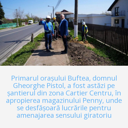
intense, premii în bani și prezența a doi campioni europeni.
Buftea Touché Cup are o poveste foarte frumoasă și
importantă pentru…
Primarul orașului Buftea, domnul
Gheorghe Pistol, a fost astăzi pe
șantierul din zona Cartier Centru, în
apropierea magazinului Penny, unde
se desfășoară lucrările pentru
amenajarea sensului giratoriu