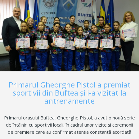
performanță necesită viziune, perseverență, continuitate și
predictibilitate. Nu se construiește nimic pe termen scurt”
Profesorul Amatto Zaharia, președintele Federației Române
de Kempo, a participat la gală și a făcut…
Primarul Gheorghe Pistol a premiat
sportivii din Buftea şi i-a vizitat la
antrenamente
Primarul orașului Buftea, Gheorghe Pistol, a avut o nouă serie
de întâlniri cu sportivii locali, în cadrul unor vizite și ceremonii
de premiere care au confirmat atenția constantă acordată