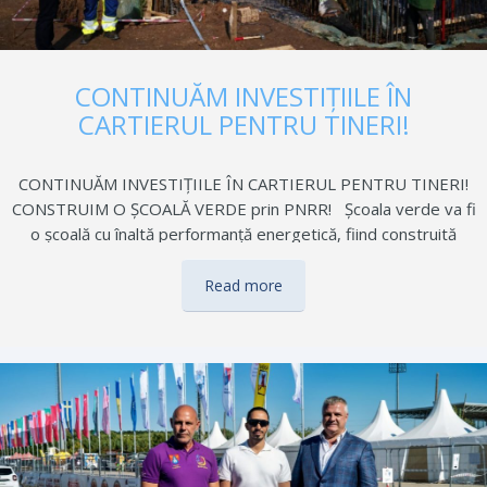
CONTINUĂM INVESTIȚIILE ÎN
CARTIERUL PENTRU TINERI!
CONTINUĂM INVESTIȚIILE ÎN CARTIERUL PENTRU TINERI!
CONSTRUIM O ȘCOALĂ VERDE prin PNRR! Școala verde va fi
o școală cu înaltă performanță energetică, fiind construită
pentru a avea mai multă lumină naturală, o mai bună ventilație
și cu materiale de construcție verzi. Durata de execuție este
Read more
de 12 luni, echipele implicate respectă termenele asumate, iar
progresul este monitorizat constant pentru a asigura
finalizarea în condiții optime. Proiectul se derulează în baza
contractului de finanțare nr. 12252/22.08.2024 încheiat UAT
Oraş Buftea în calitate de Beneficiar și Ministerul Educației, în
calitate de coordonator de reforme și/sau investiții
responsabil pentru Componenta C15: Educație…