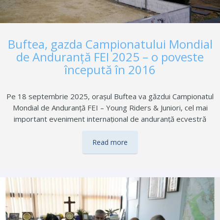
Buftea, gazda Campionatului Mondial
de Anduranță FEI 2025 – o poveste
începută în 2016
Pe 18 septembrie 2025, orașul Buftea va găzdui Campionatul
Mondial de Anduranță FEI – Young Riders & Juniori, cel mai
important eveniment internațional de anduranță ecvestră
dedicat tinerilor sportivi. Competiția este organizată de
Federația Ecvestră Română, Autoritatea Națională pentru
Read more
Sport, Consiliul Județean Ilfov, Primăria Buftea și Asociația Club
Sportiv Shagya Buftea, reunind la start cei mai buni călăreți din
întreaga lume. Ajungerea acestui campionat în România este
rezultatul unei munci de aproape un deceniu. Încă din 2016,
primarul Gheorghe Pistol, alături de clubul local Shagya Buftea,
a susținut constant organizarea etapelor naționale și