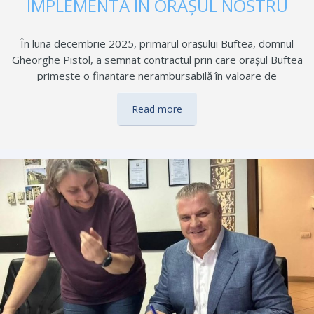
IMPLEMENTA ÎN ORAȘUL NOSTRU
În luna decembrie 2025, primarul orașului Buftea, domnul
Gheorghe Pistol, a semnat contractul prin care orașul Buftea
primește o finanțare nerambursabilă în valoare de
69.100.271,19 lei pentru implementarea proiectului Mobilitate
urbană-construire autobază și achiziționare mijloace de
Read more
transport public fără emisii de CO2, inclusiv stații de încărcare.
Finanțarea este acordată pentru dezvoltarea infrastructurii de
operare a transportului public în orașul Buftea prin construirea
și punerea în funcțiune a unei autobaze complet utilată pentru
operarea unei flote electrice și pentru achiziția și introducerea
în exploatare a 10 autobuze electrice. Autobaza include clădire
administrativă, atelier reparații și spălătorie, copertină de
garare, 15 locuri…