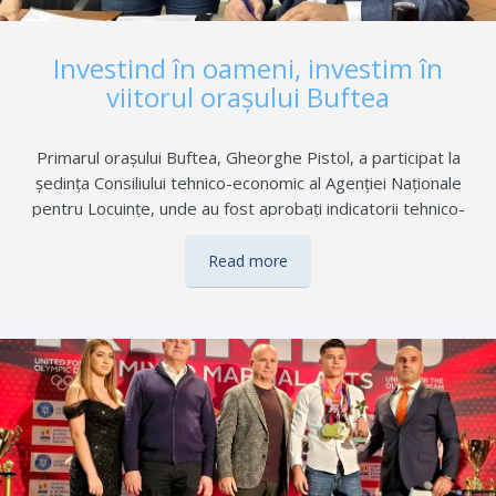
Investind în oameni, investim în
viitorul orașului Buftea
Primarul orașului Buftea, Gheorghe Pistol, a participat la
ședința Consiliului tehnico-economic al Agenției Naționale
pentru Locuințe, unde au fost aprobați indicatorii tehnico-
economici pentru etapa a II-a a proiectului „Locuințe de
serviciu”, ce prevede construirea a încă 30 de unități locative
Read more
în Cartierul Studio. Investiția completează proiectul anterior,
prin care au fost realizate 30 de locuințe destinate angajaților
din sănătate, educație și alte instituții publice. „Investind în
oameni, investim în viitorul orașului Buftea”, a subliniat primarul
Gheorghe Pistol, reafirmând sprijinul administrației locale
pentru cadrele medicale și didactice.