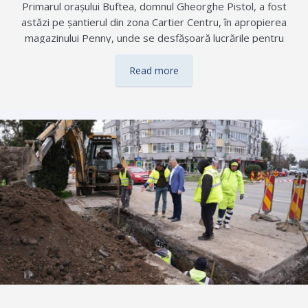
Primarul orașului Buftea, domnul Gheorghe Pistol, a fost
astăzi pe șantierul din zona Cartier Centru, în apropierea
magazinului Penny, unde se desfășoară lucrările pentru
amenajarea sensului giratoriu. Vizita a avut ca scop verificarea
stadiului lucrărilor și a modului de organizare a intervențiilor din
Read more
teren, proiectul fiind unul important pentru fluidizarea
traficului și creșterea siguranței rutiere în zonă. Conducătorii
auto sunt rugați să circule cu atenție sporită și să respecte
semnalizarea temporară instituită.