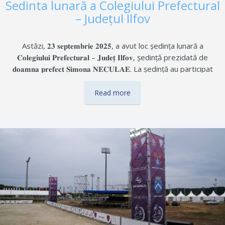
Sedinta lunară a Colegiului Prefectural
– Județul Ilfov
Astăzi, 𝟐𝟑 𝐬𝐞𝐩𝐭𝐞𝐦𝐛𝐫𝐢𝐞 𝟐𝟎𝟐𝟓, a avut loc ședința lunară a
𝐂𝐨𝐥𝐞𝐠𝐢𝐮𝐥𝐮𝐢 𝐏𝐫𝐞𝐟𝐞𝐜𝐭𝐮𝐫𝐚𝐥 – 𝐉𝐮𝐝𝐞𝐭̦ 𝐈𝐥𝐟𝐨𝐯, ședință prezidată de
𝐝𝐨𝐚𝐦𝐧𝐚 𝐩𝐫𝐞𝐟𝐞𝐜𝐭 𝐒𝐢𝐦𝐨𝐧𝐚 𝐍𝐄𝐂𝐔𝐋𝐀𝐄. La ședință au participat
domnii 𝐬𝐮𝐛𝐩𝐫𝐞𝐟𝐞𝐜𝐭̦𝐢 𝐀𝐧𝐝𝐫𝐞𝐢 𝐒𝐂𝐔𝐓𝐄𝐋𝐍𝐈𝐂𝐔 𝐬̦𝐢 𝐀𝐥𝐞𝐱𝐚𝐧𝐝𝐫𝐮-𝐂𝐨𝐬𝐭𝐢𝐧
𝐎𝐉𝐎𝐆, precum și primarii localităților din județul Ilfov, în
Read more
calitate de invitați. 𝐏𝐞 𝐨𝐫𝐝𝐢𝐧𝐞𝐚 𝐝𝐞 𝐳𝐢 𝐬-𝐚𝐮 𝐚𝐟𝐥𝐚𝐭 următoarele
subiecte: -𝐑𝐚𝐩𝐨𝐫𝐭𝐮𝐥 𝐅𝐢𝐥𝐢𝐚𝐥𝐞𝐢 𝐓𝐞𝐫𝐢𝐭𝐨𝐫𝐢𝐚𝐥𝐞 𝐈𝐥𝐟𝐨𝐯 𝐚 𝐀𝐠𝐞𝐧𝐭̦𝐢𝐞𝐢 𝐍𝐚𝐭̦𝐢𝐨𝐧𝐚𝐥𝐞
de Îmbunătățiri Funciare privind lucrările desfășurate în anul
2025 în domeniul îmbunătățirilor funciare. Au fost analizate
atât investițiile și lucrările de întreținere realizate pe canalele
de irigații și desecare, cât și provocările întâmpinate, de la
respectarea zonelor de protecție până la…