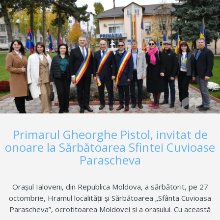
Piațeta Primăriei, unde spectacolul pregătit de Primăria
Buftea, Consiliul Județean Ilfov, Centrul Cultural Buftea și
Centrul Județean pentru Conservarea și Promovarea Culturii
Tradiționale Ilfov a deschis un nou capitol al…
Primarul Gheorghe Pistol, invitat de
onoare la Sărbătoarea Sfintei Cuvioase
Parascheva
Orașul Ialoveni, din Republica Moldova, a sărbătorit, pe 27
octombrie, Hramul localității și Sărbătoarea „Sfânta Cuvioasa
Parascheva”, ocrotitoarea Moldovei și a orașului. Cu această