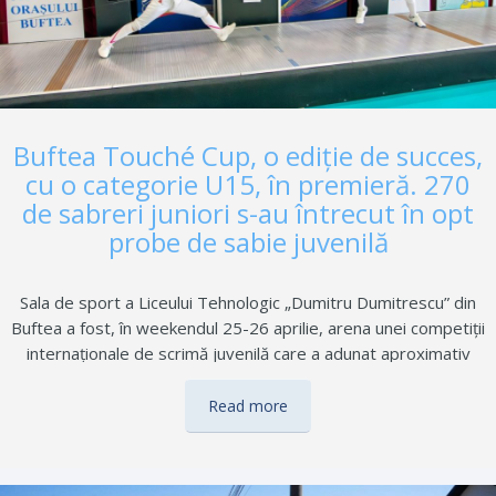
Buftea Touché Cup, o ediţie de succes,
cu o categorie U15, în premieră. 270
de sabreri juniori s-au întrecut în opt
probe de sabie juvenilă
Sala de sport a Liceului Tehnologic „Dumitru Dumitrescu” din
Buftea a fost, în weekendul 25-26 aprilie, arena unei competiții
internaționale de scrimă juvenilă care a adunat aproximativ
270 de participanți cu vârste între 7 și 15 ani. Buftea Touché
Cup , organizată de Asociația Club Sportiv Touche în
Read more
parteneriat cu Primăria orașului Buftea și Federația Română
de Scrimă, a desfășurat opt probe de sabie, patru la masculin,
patru la feminin, pe parcursul a două zile de concurs cu dueluri