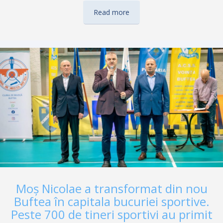
sportului de performanță și sportului juvenil. Edilul a fost
prezent atât în sala de consiliu a Primăriei Buftea, cât și în săli
Read more
de sport și la festivități de premiere, unde a discutat direct cu
sportivii și antrenorii și a oferit recunoaștere publică
rezultatelor obți­nu­te de aceștia în competiții naționale și
internaționale. Un moment important a avut loc în Sala de
Consiliu a Primăriei Buftea, unde primarul Gheorghe Pistol a
premiat sportivele…
Moș Nicolae a transformat din nou
Buftea în capitala bucuriei sportive.
Peste 700 de tineri sportivi au primit