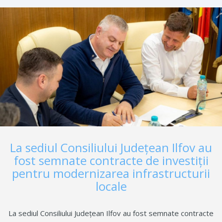
Educației, în calitate de coordonator de reforme și/sau
investiții responsabil pentru Componenta C15: Educație a
Planului Național de Redresare și Reziliență (PNRR) și
finanțator pentru apelul „Construirea și dezvoltarea unei
rețele-pilot de școli verzi”.
La sediul Consiliului Județean Ilfov au
fost semnate contracte de investiții
pentru modernizarea infrastructurii
locale
La sediul Consiliului Județean Ilfov au fost semnate contracte