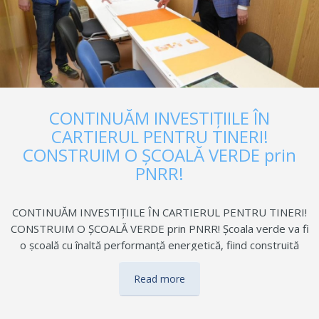
CONTINUĂM INVESTIȚIILE ÎN
CARTIERUL PENTRU TINERI!
CONSTRUIM O ȘCOALĂ VERDE prin
PNRR!
CONTINUĂM INVESTIȚIILE ÎN CARTIERUL PENTRU TINERI!
CONSTRUIM O ȘCOALĂ VERDE prin PNRR! Școala verde va fi
o școală cu înaltă performanță energetică, fiind construită
pentru a avea mai multă lumină naturală, o mai bună ventilație
și cu materiale de construcție verzi. Proiectul se derulează în
Read more
baza contractului de finanțare nr. 12252/22.08.2024 încheiat
UAT Oraş Buftea în calitate de Beneficiar și Ministerul