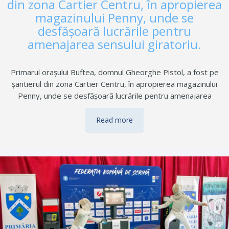
din zona Cartier Centru, în apropierea
magazinului Penny, unde se
desfășoară lucrările pentru
amenajarea sensului giratoriu.
Primarul orașului Buftea, domnul Gheorghe Pistol, a fost pe
șantierul din zona Cartier Centru, în apropierea magazinului
Penny, unde se desfășoară lucrările pentru amenajarea
sensului giratoriu. Vizita a avut ca scop verificarea stadiului
lucrărilor și a modului de organizare a intervențiilor din teren,
Read more
proiectul fiind unul important pentru fluidizarea traficului și
creșterea siguranței rutiere în zonă. Conducătorii auto sunt
rugați să circule cu atenție sporită și să respecte semnalizarea
temporară instituită.