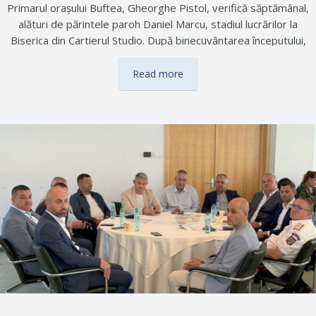
Primarul orașului Buftea, Gheorghe Pistol, verifică săptămânal,
alături de părintele paroh Daniel Marcu, stadiul lucrărilor la
Biserica din Cartierul Studio. După binecuvântarea începutului,
echipa dedicată lucrează cu spor la clopotniță, lumânărar și
pangar. Proiectul prinde contur, iar comunitatea se apropie de
Read more
a avea un nou lăcaș de cult complet și primitor. Mulțumim
tuturor celor care sprijină și se implică în această lucrare de
suflet!