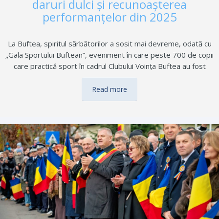
daruri dulci și recunoașterea
performanțelor din 2025
La Buftea, spiritul sărbătorilor a sosit mai devreme, odată cu
„Gala Sportului Buftean”, eveniment în care peste 700 de copii
care practică sport în cadrul Clubului Voința Buftea au fost
sărbătoriți pentru implicarea și pasiunea lor. Seara festivă de
vineri, 5 decembrie, organizată cu sprijinul primarului
Read more
Gheorghe Pistol, a readus emoția întâlnirii cu Moș Nicolae,
care a trimis pentru fiecare dintre micii sportivi un cadou
dulce, transformând gala într-un moment plin de lumină,
recunoștință și energie pozitivă. Sala de Sport a Liceului
Tehnologic „Dumitru Dumitrescu” s-a umplut, vineri seara, de
energie și emoție, devenind scena în care tinerii sportivi,
alături…