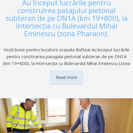
Au început lucrările pentru
construirea pasajului pietonal
subteran de pe DN1A (km 19+800), la
intersecția cu Bulevardul Mihai
Eminescu (zona Pharaon).
Vești bune pentru locuitorii orașului Buftea! Au început lucrările
pentru construirea pasajului pietonal subteran de pe DN1A
(km 19+800), la intersecția cu Bulevardul Mihai Eminescu (zona
Pharaon). Investiția va contribui semnificativ la fluidizarea
traficului rutier în nordul județului Ilfov și, în același timp, va
Read more
oferi pietonilor o traversare sigură și modernă. Lucrările sunt
în plină desfășurare, iar primarul orașului Buftea, Gheorghe
Pistol, efectuează vizite săptămânale pe șantier pentru a
monitoriza progresul și a se asigura că proiectul este realizat
la cele mai bune standarde. Un nou pas concret pentru un oraș
mai sigur și mai bine organizat!