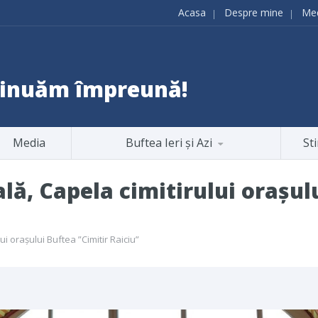
Acasa
Despre mine
Me
ntinuăm împreună!
Media
Buftea Ieri și Azi
Sti
lă, Capela cimitirului orașul
ui orașului Buftea ”Cimitir Raiciu”