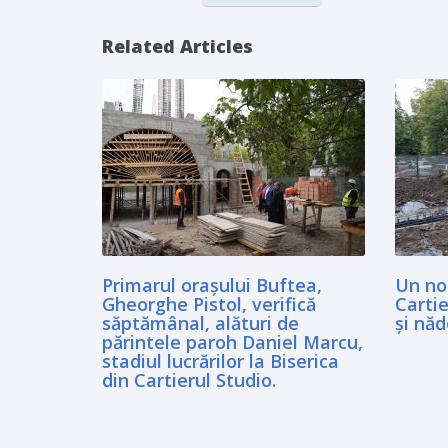
Related Articles
Primarul orașului Buftea,
Un nou
Gheorghe Pistol, verifică
Cartie
săptămânal, alături de
și nă
părintele paroh Daniel Marcu,
stadiul lucrărilor la Biserica
din Cartierul Studio.