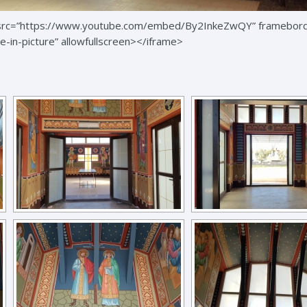
 src=”https://www.youtube.com/embed/By2InkeZwQY” frameborder
-in-picture” allowfullscreen></iframe>