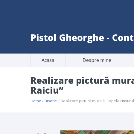
Pistol Gheorghe - Co
Acasa
Despre mine
Realizare pictură mura
Raiciu”
Home
/
Biserici
/ Realizare pictură murală, Capela cimitirul