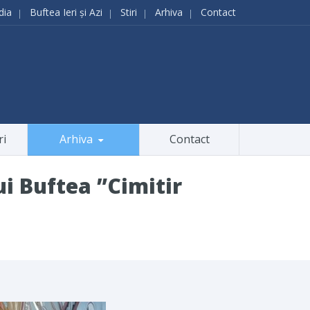
dia
Buftea Ieri și Azi
Stiri
Arhiva
Contact
ri
Arhiva
Contact
ui Buftea ”Cimitir