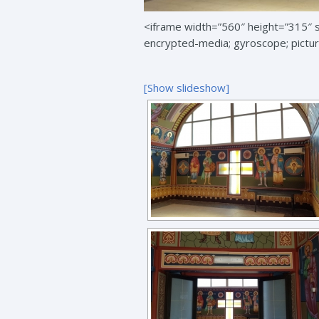
<iframe width=”560″ height=”315″
encrypted-media; gyroscope; picture
[Show slideshow]