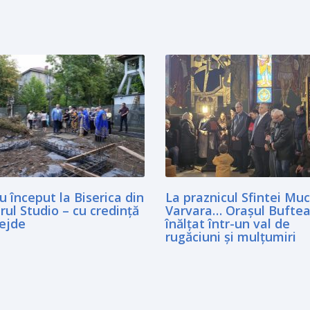
 început la Biserica din
La praznicul Sfintei Mu
rul Studio – cu credință
Varvara… Oraşul Buftea
dejde
înălţat într-un val de
rugăciuni şi mulţumiri