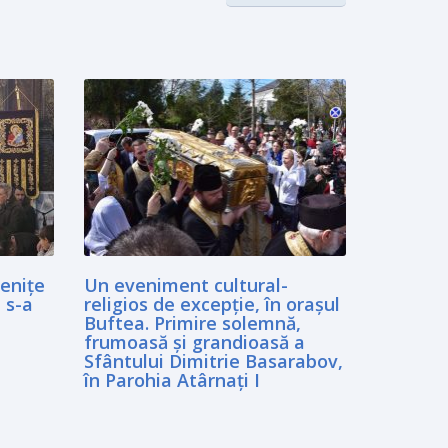
cenițe
Un eveniment cultural-
 s-a
religios de excepție, în orașul
Buftea. Primire solemnă,
frumoasă şi grandioasă a
Sfântului Dimitrie Basarabov,
în Parohia Atârnaţi I