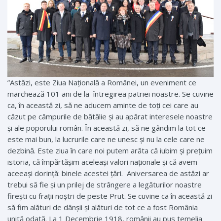
”Astăzi, este Ziua Națională a Românei, un eveniment ce
marchează 101 ani de la întregirea patriei noastre. Se cuvine
ca, în această zi, să ne aducem aminte de toți cei care au
căzut pe câmpurile de bătălie și au apărat interesele noastre
și ale poporului român. În această zi, să ne gândim la tot ce
este mai bun, la lucrurile care ne unesc și nu la cele care ne
dezbină. Este ziua în care noi putem arăta că iubim și prețuim
istoria, că împărtășim aceleași valori naționale și că avem
aceeași dorință: binele acestei țări. Aniversarea de astăzi ar
trebui să fie și un prilej de strângere a legăturilor noastre
firești cu frații noștri de peste Prut. Se cuvine ca în această zi
să fim alături de dânșii și alături de tot ce a fost România
unită odată. La 1 Decembrie 1918, românii au pus temelia