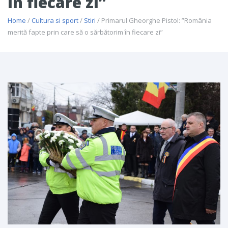
în fiecare zi”
Home
/
Cultura si sport
/
Stiri
/ Primarul Gheorghe Pistol: ”România
merită fapte prin care să o sărbătorim în fiecare zi”