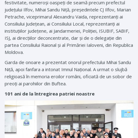
festivitate, nu­meroși oaspeți de seamă precum prefectul
județului ­Ilfov, Mihai Sandu Niță, pre­ședintele CJ Ilfov, Marian
Petrache, viceprimarul Alexandru ­Vaida, reprezentanți ai
Consiliului Județean, ai Consiliului Local, reprezentanți ai
instituțiilor județene, ai Jandarmeriei, Poliției, ISUBIF, SABIF,
ISJ, ai direcțiilor deconcentrate, dar și de o delegație din
partea Consiliului Raional și al Primăriei Ialoveni, din Republica
Moldova.
Garda de onoare a prezentat onorul prefectului Mihai Sandu
Niță, apoi fanfara a intonat Imnul Național. A urmat o slujbă
religioasă în memoria eroilor români, oficiată de un sobor de
preoți ai parohiilor din Buftea.
101 ani de la întregirea patriei noastre