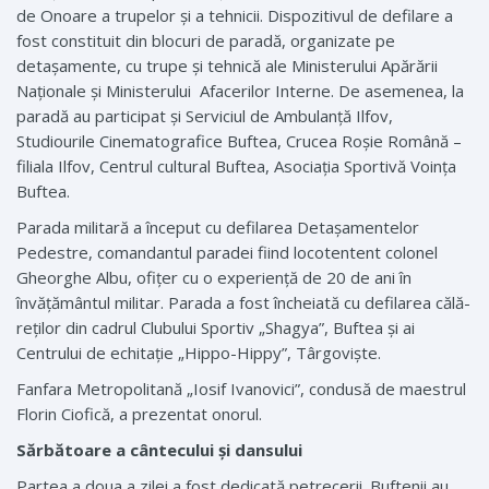
de Onoare a trupelor și a tehnicii. Dispozitivul de defilare a
fost constituit din blocuri de paradă, organizate pe
detașamente, cu trupe și tehnică ale Ministerului Apărării
Naționale și Ministerului Afacerilor Interne. De asemenea, la
paradă au participat și Serviciul de Ambulanță Ilfov,
Studiourile Cinematografice Buftea, Crucea Roșie Română –
filiala Ilfov, Centrul cultural Buftea, Asociația Sportivă Voința
Buftea.
Parada militară a început cu defilarea Deta­șamentelor
Pedestre, comandantul paradei fiind locotentent colonel
Gheorghe Albu, ofițer cu o experiență de 20 de ani în
învățământul militar. Parada a fost încheiată cu defilarea călă­
reților din cadrul Clubului Sportiv „Shagya”, Buf­tea și ai
Centrului de echitație „Hippo-Hippy”, Târgoviște.
Fanfara Metropolitană „Iosif Ivanovici”, condusă de maestrul
Florin Ciofică, a prezentat ­onorul.
Sărbătoare a cântecului și dansului
Partea a doua a zilei a fost dedicată petrecerii. Buftenii au