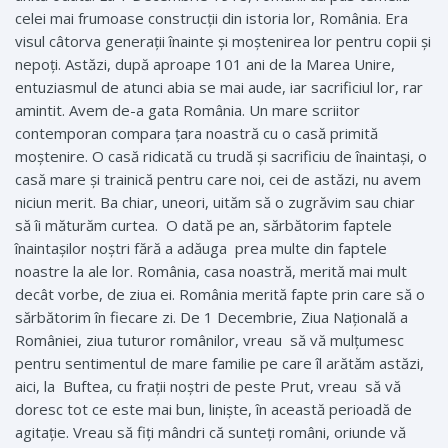
celei mai frumoase construcții din istoria lor, România. Era
visul câtorva generații înainte și moștenirea lor pentru copii și
nepoți. Astăzi, după aproape 101 ani de la Marea Unire,
entuziasmul de atunci abia se mai aude, iar sacrificiul lor, rar
amintit. Avem de-a gata România. Un mare scriitor
contemporan compara țara noastră cu o casă primită
moștenire. O casă ridicată cu trudă și sacrificiu de înaintași, o
casă mare și trainică pentru care noi, cei de astăzi, nu avem
niciun merit. Ba chiar, uneori, uităm să o zugrăvim sau chiar
să îi măturăm curtea. O dată pe an, sărbătorim faptele
înaintașilor noștri fără a adăuga prea multe din faptele
noastre la ale lor. România, casa noastră, merită mai mult
decât vorbe, de ziua ei. România merită fapte prin care să o
sărbătorim în fiecare zi. De 1 Decembrie, Ziua Națională a
României, ziua tuturor românilor, vreau să vă mulțumesc
pentru sentimentul de mare familie pe care îl arătăm astăzi,
aici, la Buftea, cu frații noștri de peste Prut, vreau să vă
doresc tot ce este mai bun, liniște, în această perioadă de
agitație. Vreau să fiți mândri că sunteți români, oriunde vă