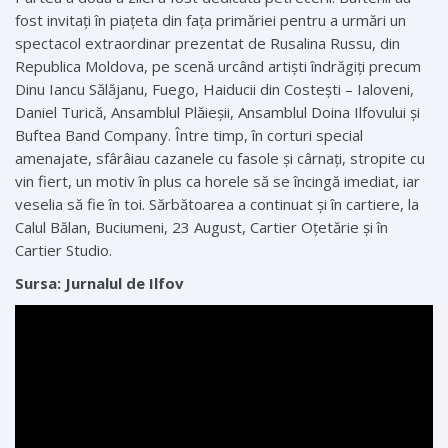
fost invitați în piațeta din fața primăriei pentru a urmări un
spectacol extraordinar prezentat de Rusalina Russu, din
Republica Moldova, pe scenă urcând artiști îndrăgiți precum
Dinu Iancu Sălăjanu, Fuego, Haiducii din Costești – Ialoveni,
Daniel Turică, Ansamblul Plăieșii, Ansamblul Doina Ilfovului și
Buftea Band Company. Între timp, în corturi special
amenajate, sfârâiau cazanele cu fasole şi cârnaţi, stropite cu
vin fiert, un motiv în plus ca horele să se încingă imediat, iar
veselia să fie în toi. Sărbătoarea a continuat și în cartiere, la
Calul Bălan, Buciumeni, 23 August, Cartier Oțetărie și în
Cartier Studio.
Sursa: Jurnalul de Ilfov