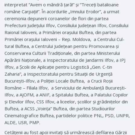
interpretat ”Avem o mândră țară!” și ”Treceți batalioane
române Carpații!”. În acordurile „Imnului Eroilor”, a urmat
ceremonia depunerii coroanelor de flori din partea
Prefecturii Județului Ilfov, Consiliului Județean Ilfov, Consiliului
Raional Ialoveni, a Primăriei orașului Buftea, din partea
Primăriei orașului Ialoveni – Rep. Moldova, a Centrului Cul­
tural Buftea, a Centrului Județean pentru Promovarea și
Conservarea Culturii Tradiționale, din partea Ministerului
Apărării Naționale, a Inspectoratului de Jandarmi Ilfov, a IPJ
Ilfov, a Școlii de Aplicație pentru Logistică „Gen. C-tin
Zaharia”, a Inspectoratu­lui pentru Situații de Urgență
București-Ilfov, a Poliției Locale Buftea, a Crucii Roșii
Române – Filiala Ilfov, a Serviciului de Ambulanță ­București-
Ilfov, a AJOFM, a ANIF, a Spitalului Buftea, a Palatului Copiilor
și Elevilor Ilfov, CSS Ilfov, a liceelor, școlilor și grădinițelor din
Buftea, a ACSS „Voința” Buftea, din partea Studiourilor
Cinematografice Buftea, partidelor politice PNL, PSD, UNPR,
­ALDE, USR, PMP.
Cetățenii au fost apoi invitați să urmărească defilarea Gărzii