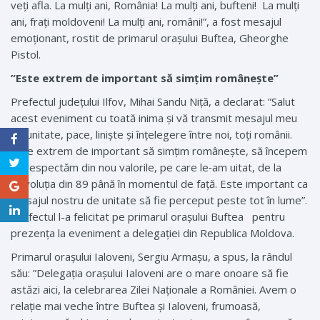
veți afla. La mulți ani, România! La mulți ani, bufteni! La mulți
ani, frați moldoveni! La mulți ani, români!”, a fost mesajul
emoționant, rostit de primarul orașului Buftea, Gheorghe
Pistol.
”Este extrem de important să simțim românește”
Prefectul județului Ilfov, Mihai Sandu Niță, a declarat: ”Salut
acest eveniment cu toată inima și vă transmit mesajul meu
de unitate, pace, liniște și înțelegere între noi, toți românii.
Este extrem de important să simțim românește, să începem
să respectăm din nou valorile, pe care le‑am uitat, de la
Revoluția din 89 până în momentul de față. Este important ca
mesajul nostru de unitate să fie perceput peste tot în lume”.
Prefectul l-a felicitat pe primarul orașului Buftea pentru
prezența la eveniment a delegației din Republica Moldova.
Primarul orașului Ialoveni, Sergiu Armașu, a spus, la rândul
său: ”Delegația orașului Ialoveni are o mare onoare să fie
astăzi aici, la celebrarea Zilei Naționale a României. Avem o
relație mai veche între Buftea și Ialoveni, frumoasă,