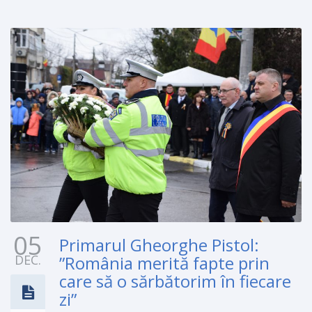
05
Primarul Gheorghe Pistol:
DEC.
”România merită fapte prin
care să o sărbătorim în fiecare
zi”