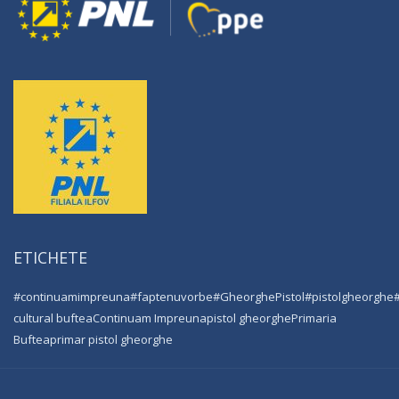
ETICHETE
#continuamimpreuna
#faptenuvorbe
#GheorghePistol
#pistolgheorghe
cultural buftea
Continuam Impreuna
pistol gheorghe
Primaria
Buftea
primar pistol gheorghe