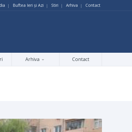
dia
Buftea Ieri și Azi
Stiri
Arhiva
Contact
ri
Arhiva
Contact