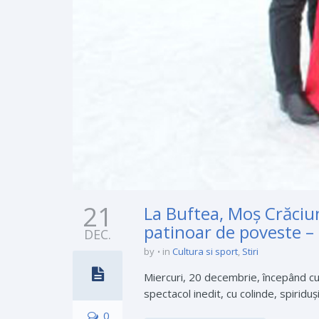
21
La Buftea, Moş Crăciun
patinoar de poveste –
DEC.
by
in
Cultura si sport
,
Stiri
Miercuri, 20 decembrie, începând cu o
spectacol inedit, cu colinde, spiridu
0