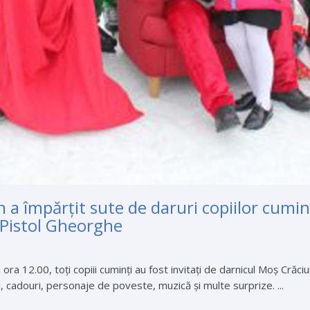
 a împărţit sute de daruri copiilor cuminţ
 Pistol Gheorghe
ra 12.00, toți copiii cuminți au fost invitați de darnicul Moș Crăciu
și, cadouri, personaje de poveste, muzică și multe surprize. ...