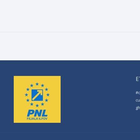
E
#
cu
g