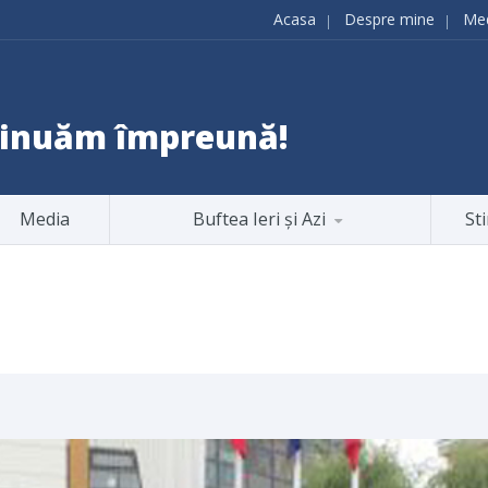
Acasa
Despre mine
Me
ntinuăm împreună!
Media
Buftea Ieri și Azi
Sti