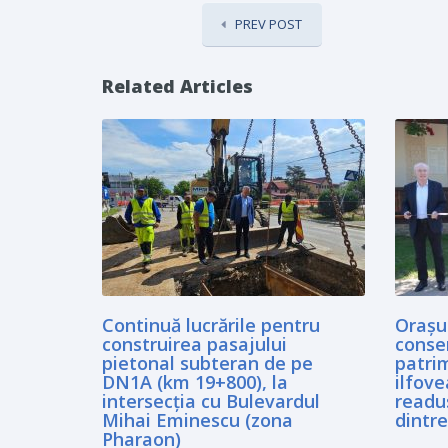
PREV POST
Related Articles
Continuă lucrările pentru
Orașul
construirea pasajului
conse
pietonal subteran de pe
patrim
DN1A (km 19+800), la
ilfove
intersecția cu Bulevardul
readus
Mihai Eminescu (zona
dintre
Pharaon)