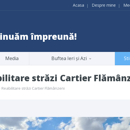
Acasa
Despre mine
Me
ntinuăm împreună!
Media
Buftea Ieri și Azi
Sti
ilitare străzi Cartier Flămân
 Reabilitare străzi Cartier Flămânzeni