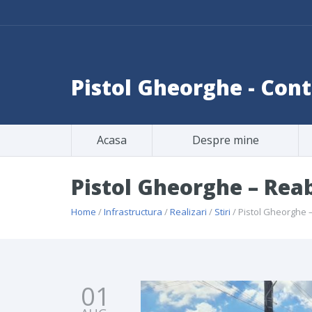
Pistol Gheorghe - Co
Acasa
Despre mine
Pistol Gheorghe – Reab
Home
/
Infrastructura
/
Realizari
/
Stiri
/ Pistol Gheorghe –
01