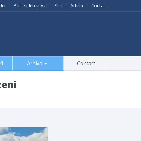
dia
Buftea Ieri și Azi
Stiri
Arhiva
Contact
ri
Arhiva
Contact
zeni