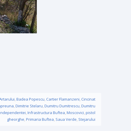
Artarului
,
Badea Popescu
,
Cartier Flamanzeni
,
Cincinat
mpreuna
,
Dimitrie Stelaru
,
Dumitru Dumitrescu
,
Dumitru
Independentei
,
Infrastructura Buftea
,
Moscovici
,
pistol
gheorghe
,
Primaria Buftea
,
Saua Verde
,
Stejarului