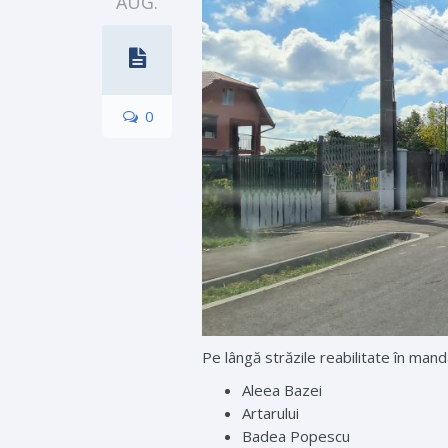
AUG.
0
Pe lângă străzile reabilitate în man
Aleea Bazei
Artarului
Badea Popescu