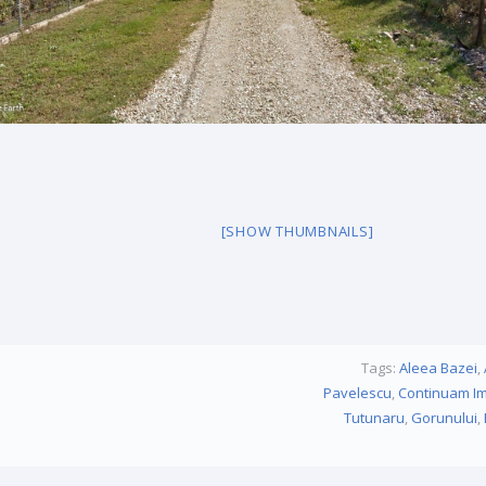
[SHOW THUMBNAILS]
Tags:
Aleea Bazei
,
Pavelescu
,
Continuam I
Tutunaru
,
Gorunului
,