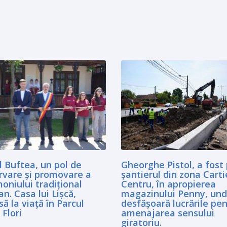
 Buftea, un pol de
Gheorghe Pistol, a fost
rvare și promovare a
șantierul din zona Carti
oniului tradițional
Centru, în apropierea
an. Casa lui Lişcă,
magazinului Penny, und
ă la viaţă în Parcul
desfășoară lucrările pe
 Flori
amenajarea sensului
giratoriu.