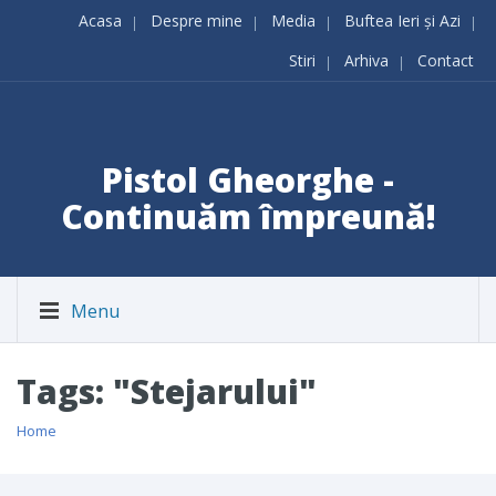
Acasa
Despre mine
Media
Buftea Ieri și Azi
Stiri
Arhiva
Contact
Pistol Gheorghe -
Continuăm împreună!
Menu
Tags: "Stejarului"
Home