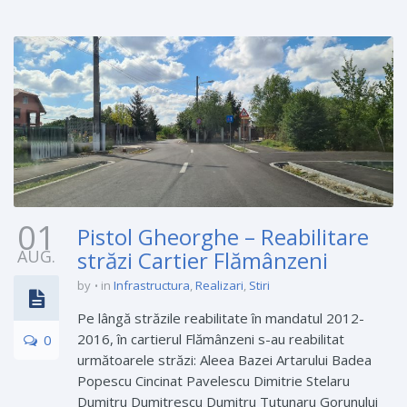
01
Pistol Gheorghe – Reabilitare
AUG.
străzi Cartier Flămânzeni
by
in
Infrastructura
,
Realizari
,
Stiri
Pe lângă străzile reabilitate în mandatul 2012-
2016, în cartierul Flămânzeni s-au reabilitat
0
următoarele străzi: Aleea Bazei Artarului Badea
Popescu Cincinat Pavelescu Dimitrie Stelaru
Dumitru Dumitrescu Dumitru Tutunaru Gorunului