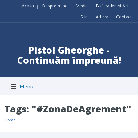
Acasa
Despre mine
Media
Buftea Ieri și Azi
Stiri
Arhiva
Contact
Pistol Gheorghe -
Continuăm împreună!
Menu
Tags: "#ZonaDeAgrement"
Home