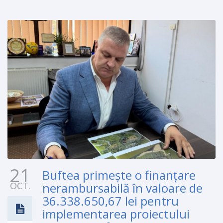
21
Buftea primește o finanțare
OCT.
nerambursabilă în valoare de
36.338.650,67 lei pentru
implementarea proiectului