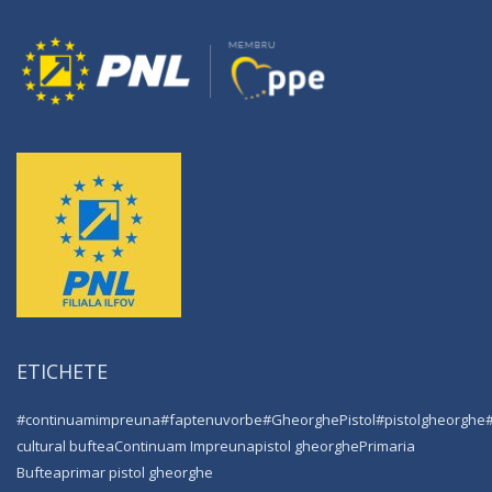
ETICHETE
#continuamimpreuna
#faptenuvorbe
#GheorghePistol
#pistolgheorghe
cultural buftea
Continuam Impreuna
pistol gheorghe
Primaria
Buftea
primar pistol gheorghe