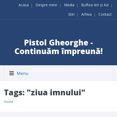
Acasa
Despre mine
Media
Buftea Ieri și Azi
Stiri
Arhiva
Contact
Pistol Gheorghe -
Continuăm împreună!
Menu
Tags: "ziua imnului"
Home