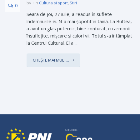
by
in
Cultura si sport
,
Stiri
0
Seara de joi, 27 iulie, a readus în suflete
îndemnurile ei. N-a mai șopotit în taină. La Buftea,
a avut un glas puternic, bine conturat, cu armonii
însufleţite, mişcare şi culori vii. Totul s-a întâmplat
la Centrul Cultural. El a ...
CITEȘTE MAI MULT...