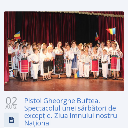
02
Pistol Gheorghe Buftea.
AUG.
Spectacolul unei sărbători de
excepţie. Ziua Imnului nostru
Naţional