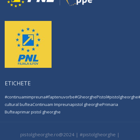
ETICHETE
#continuamimpreuna
#faptenuvorbe
#GheorghePistol
#pistolgheorghe
cultural buftea
Continuam Impreuna
pistol gheorghe
Primaria
Buftea
primar pistol gheorghe
pistolgheorghe.ro@2024 | #pistolgheorghe |