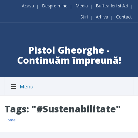
Acasa
Despre mine
Media
Buftea Ieri și Azi
Stiri
Arhiva
Contact
Pistol Gheorghe -
Continuăm împreună!
Menu
Tags: "#Sustenabilitate"
Home