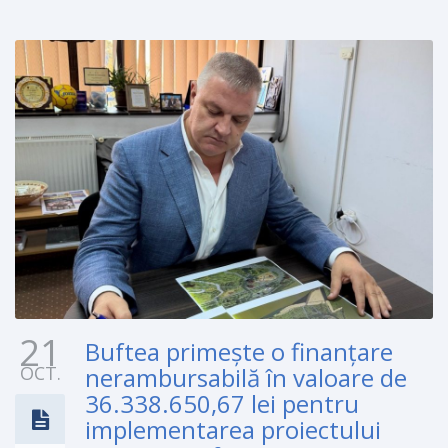
21
Buftea primește o finanțare
OCT.
nerambursabilă în valoare de
36.338.650,67 lei pentru
implementarea proiectului