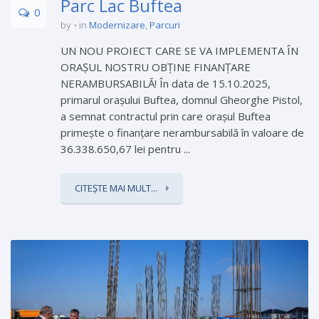
Parc Lac Buftea
0
by
in
Modernizare
,
Parcuri
UN NOU PROIECT CARE SE VA IMPLEMENTA ÎN
ORAȘUL NOSTRU OBȚINE FINANȚARE
NERAMBURSABILĂ! În data de 15.10.2025,
primarul orașului Buftea, domnul Gheorghe Pistol,
a semnat contractul prin care orașul Buftea
primește o finanțare nerambursabilă în valoare de
36.338.650,67 lei pentru ...
CITEȘTE MAI MULT...