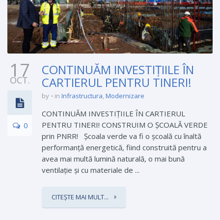
17
CONTINUĂM INVESTIȚIILE ÎN
OCT.
CARTIERUL PENTRU TINERI!
by
in
Infrastructura
,
Modernizare
CONTINUĂM INVESTIȚIILE ÎN CARTIERUL
PENTRU TINERI! CONSTRUIM O ȘCOALĂ VERDE
0
prin PNRR! Școala verde va fi o școală cu înaltă
performanță energetică, fiind construită pentru a
avea mai multă lumină naturală, o mai bună
ventilație și cu materiale de ...
CITEȘTE MAI MULT...