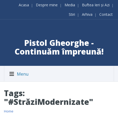
Acasa
Despre mine
Media
Buftea Ieri și Azi
Stiri
Arhiva
Contact
Pistol Gheorghe -
Continuăm împreună!
Menu
Tags:
"#StrăziModernizate"
Home