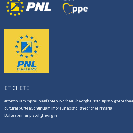
ETICHETE
#continuamimpreuna
#faptenuvorbe
#GheorghePistol
#pistolgheorghe
cultural buftea
Continuam Impreuna
pistol gheorghe
Primaria
Buftea
primar pistol gheorghe