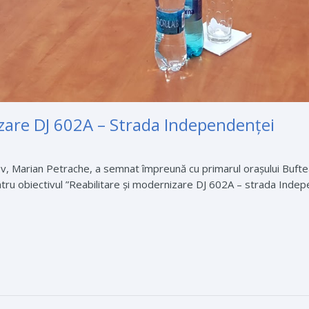
izare DJ 602A – Strada Independenței
fov, Marian Petrache, a semnat împreună cu primarul orașului Bufte
ntru obiectivul ”Reabilitare și modernizare DJ 602A – strada Indepe