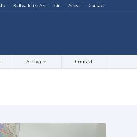
dia
Buftea Ieri și Azi
Stiri
Arhiva
Contact
ri
Arhiva
Contact