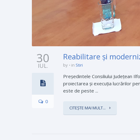
30
Reabilitare și modern
IUL.
by
in
Stiri
Președintele Consiliului Județean Il
proiectarea și execuția lucrărilor pe
este de peste ...
0
CITEȘTE MAI MULT...