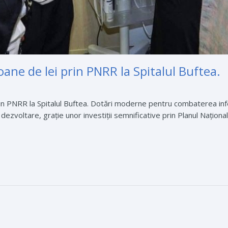
ioane de lei prin PNRR la Spitalul Buftea.
prin PNRR la Spitalul Buftea. Dotări moderne pentru combaterea infe
dezvoltare, grație unor investiții semnificative prin Planul Național