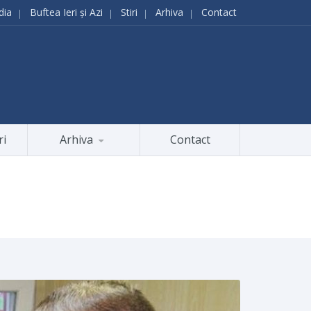
dia
Buftea Ieri și Azi
Stiri
Arhiva
Contact
ri
Arhiva
Contact