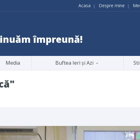
Acasa
Despre mine
Me
ntinuăm împreună!
Media
Buftea Ieri și Azi
Sti
că"