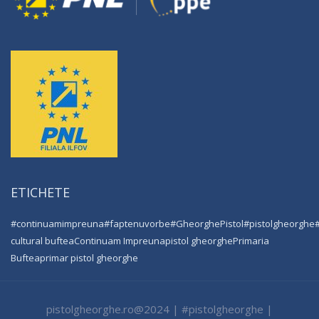
ETICHETE
#continuamimpreuna
#faptenuvorbe
#GheorghePistol
#pistolgheorghe
cultural buftea
Continuam Impreuna
pistol gheorghe
Primaria
Buftea
primar pistol gheorghe
pistolgheorghe.ro@2024 | #pistolgheorghe |