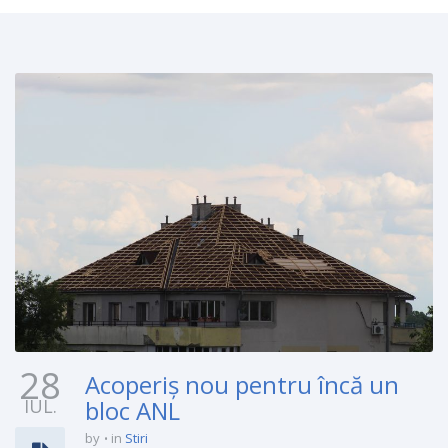
28
Acoperiș nou pentru încă un
IUL.
bloc ANL
by
in
Stiri