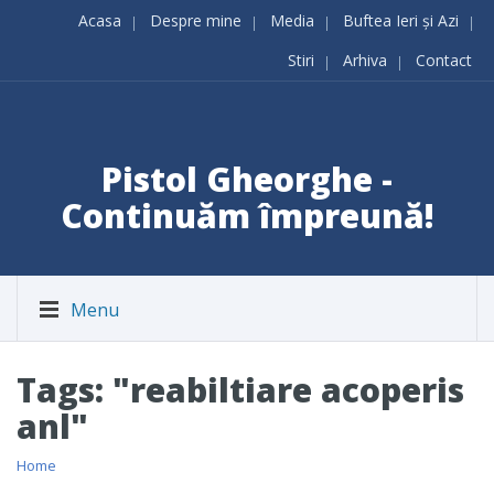
Acasa
Despre mine
Media
Buftea Ieri și Azi
Stiri
Arhiva
Contact
Pistol Gheorghe -
Continuăm împreună!
Menu
Tags: "reabiltiare acoperis
anl"
Home