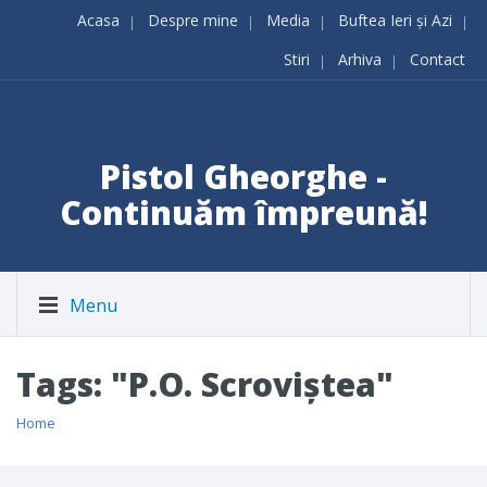
Acasa
Despre mine
Media
Buftea Ieri și Azi
Stiri
Arhiva
Contact
Pistol Gheorghe -
Continuăm împreună!
Menu
Tags: "P.O. Scroviștea"
Home