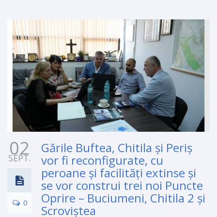
02
Gările Buftea, Chitila și Periș
SEPT.
vor fi reconfigurate, cu
peroane și facilități extinse și
se vor construi trei noi Puncte
Oprire – Buciumeni, Chitila 2 și
0
Scroviștea