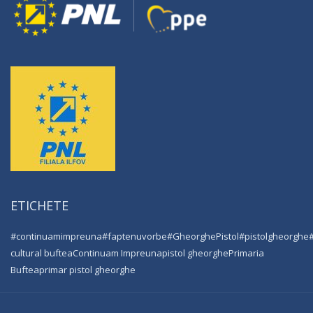
ETICHETE
#continuamimpreuna
#faptenuvorbe
#GheorghePistol
#pistolgheorghe
cultural buftea
Continuam Impreuna
pistol gheorghe
Primaria
Buftea
primar pistol gheorghe