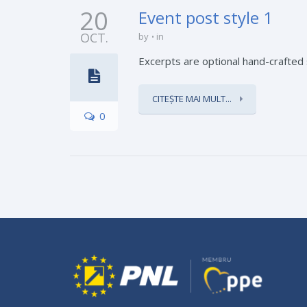
20
Event post style 1
OCT.
by
in
Excerpts are optional hand-crafted
CITEȘTE MAI MULT...
0