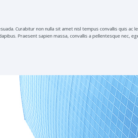
da. Curabitur non nulla sit amet nisl tempus convallis quis ac lec
dapibus. Praesent sapien massa, convallis a pellentesque nec, ege