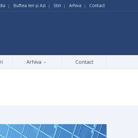
dia
Buftea Ieri și Azi
Stiri
Arhiva
Contact
ri
Arhiva
Contact