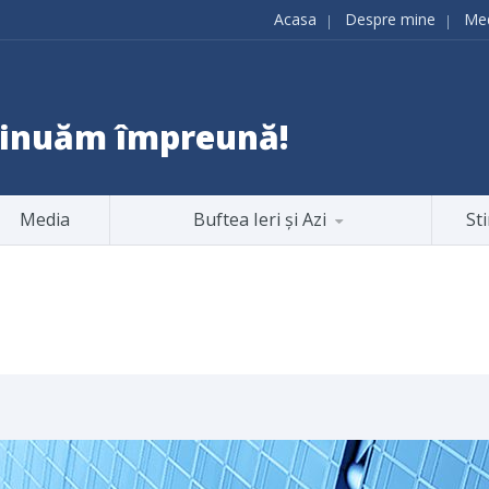
Acasa
Despre mine
Me
ntinuăm împreună!
Media
Buftea Ieri și Azi
Sti