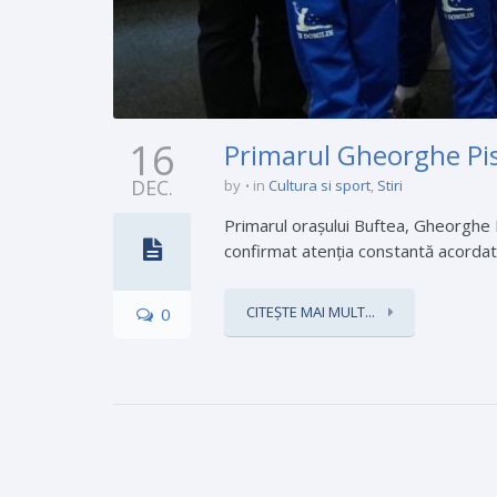
16
Primarul Gheorghe Pist
DEC.
by
in
Cultura si sport
,
Stiri
Primarul orașului Buftea, Gheorghe Pi
confirmat atenția constantă acordată 
CITEȘTE MAI MULT...
0