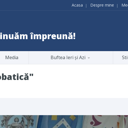
Acasa
Despre mine
Me
ntinuăm împreună!
Media
Buftea Ieri și Azi
Sti
obatică"