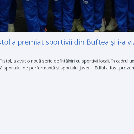
ol a premiat sportivii din Buftea şi i-a 
stol, a avut o nouă serie de întâlniri cu sportivii locali, în cadrul
sportului de performanță și sportului juvenil. Edilul a fost prezent 