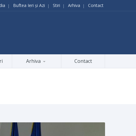
dia
Buftea Ieri și Azi
Stiri
Arhiva
Contact
ri
Arhiva
Contact