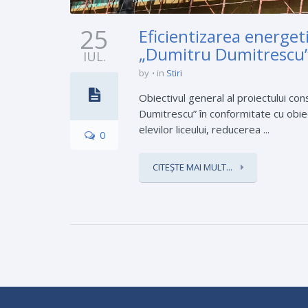
25
Eficientizarea energet
„Dumitru Dumitrescu”,Ș
IUL.
by
in
Stiri
Obiectivul general al proiectului co
Dumitrescu” în conformitate cu obiec
elevilor liceului, reducerea ...
0
CITEȘTE MAI MULT...