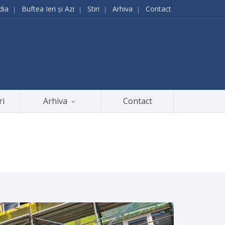
dia
Buftea Ieri și Azi
Stiri
Arhiva
Contact
ri
Arhiva
Contact