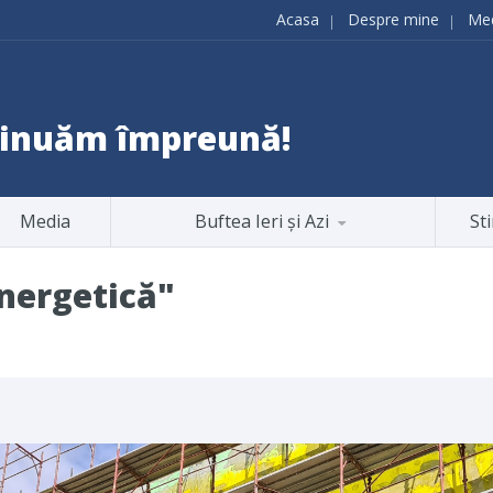
Acasa
Despre mine
Me
ntinuăm împreună!
Media
Buftea Ieri și Azi
Sti
energetică"