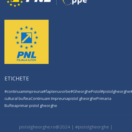
ETICHETE
#continuamimpreuna
#faptenuvorbe
#GheorghePistol
#pistolgheorghe
cultural buftea
Continuam Impreuna
pistol gheorghe
Primaria
Buftea
primar pistol gheorghe
pistolgheorghe.ro@2024 | #pistolgheorghe |