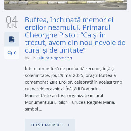
04
Buftea, închinată memoriei
IUN.
eroilor neamului. Primarul
Gheorghe Pistol: ”Ca şi în
trecut, avem din nou nevoie de
curaj şi de unitate”
0
by
in
Cultura si sport
,
Stiri
Într-o atmosferă de profundă recunoștință și
solemnitate, joi, 29 mai 2025, orașul Buftea a
comemorat Ziua Eroilor, celebrată în același timp
cu marele praznic al Înălțării Domnului.
Manifestările au fost organizate în jurul
Monumentului Eroilor – Crucea Reginei Maria,
simbol ...
CITEȘTE MAI MULT...