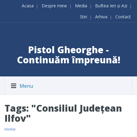
Acasa
Despre mine
Media
Buftea Ieri și Azi
Stiri
Arhiva
Contact
Pistol Gheorghe -
Continuăm împreună!
Menu
Tags: "Consiliul Județean
Ilfov"
Home