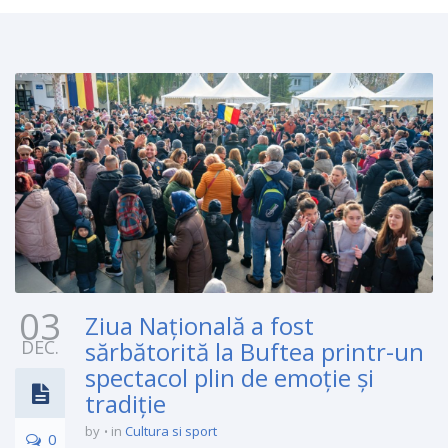
03
Ziua Naţională a fost
DEC.
sărbătorită la Buftea printr-un
spectacol plin de emoţie şi
tradiţie
by
in
Cultura si sport
0