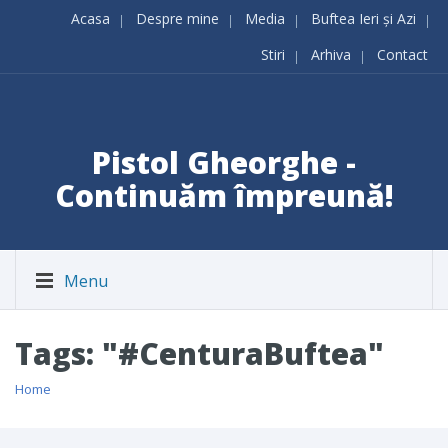
Acasa
Despre mine
Media
Buftea Ieri și Azi
Stiri
Arhiva
Contact
Pistol Gheorghe -
Continuăm împreună!
Menu
Tags: "#CenturaBuftea"
Home