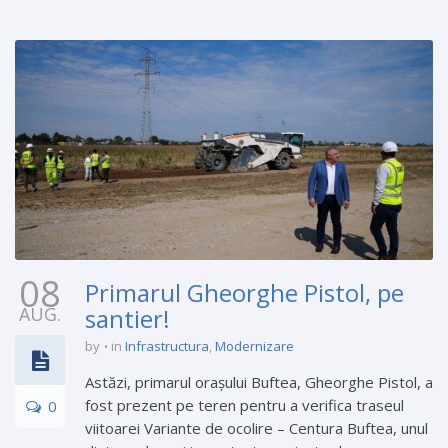
08
Primarul Gheorghe Pistol, pe
AUG.
santier!
by
in
Infrastructura
,
Modernizare
Astăzi, primarul orașului Buftea, Gheorghe Pistol, a
fost prezent pe teren pentru a verifica traseul
0
viitoarei Variante de ocolire – Centura Buftea, unul