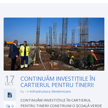
17
CONTINUĂM INVESTIȚIILE ÎN
OCT.
CARTIERUL PENTRU TINERI!
by
in
Infrastructura
,
Modernizare
CONTINUĂM INVESTIȚIILE ÎN CARTIERUL
PENTRU TINERI! CONSTRUIM O ȘCOALĂ VERDE
0