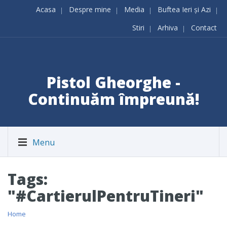
Acasa
Despre mine
Media
Buftea Ieri și Azi
Stiri
Arhiva
Contact
Pistol Gheorghe -
Continuăm împreună!
Menu
Tags:
"#CartierulPentruTineri"
Home