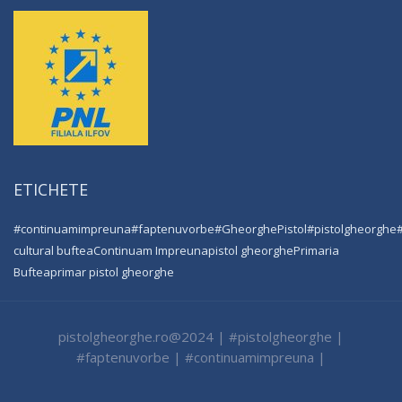
ETICHETE
#continuamimpreuna
#faptenuvorbe
#GheorghePistol
#pistolgheorghe
cultural buftea
Continuam Impreuna
pistol gheorghe
Primaria
Buftea
primar pistol gheorghe
pistolgheorghe.ro@2024 | #pistolgheorghe |
#faptenuvorbe | #continuamimpreuna |