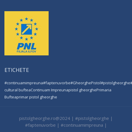
ETICHETE
#continuamimpreuna
#faptenuvorbe
#GheorghePistol
#pistolgheorghe
cultural buftea
Continuam Impreuna
pistol gheorghe
Primaria
Buftea
primar pistol gheorghe
pistolgheorghe.ro@2024 | #pistolgheorghe |
#faptenuvorbe | #continuamimpreuna |