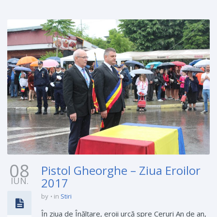
08
Pistol Gheorghe – Ziua Eroilor
IUN.
2017
by
in
Stiri
În ziua de Înălţare, eroii urcă spre Ceruri An de an,