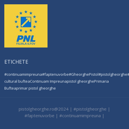
ETICHETE
#continuamimpreuna
#faptenuvorbe
#GheorghePistol
#pistolgheorghe
cultural buftea
Continuam Impreuna
pistol gheorghe
Primaria
Buftea
primar pistol gheorghe
pistolgheorghe.ro@2024 | #pistolgheorghe |
#faptenuvorbe | #continuamimpreuna |