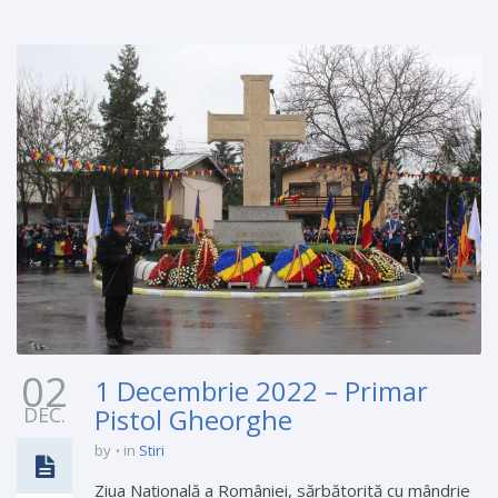
02
1 Decembrie 2022 – Primar
DEC.
Pistol Gheorghe
by
in
Stiri
Ziua Națională a României, sărbătorită cu mândrie