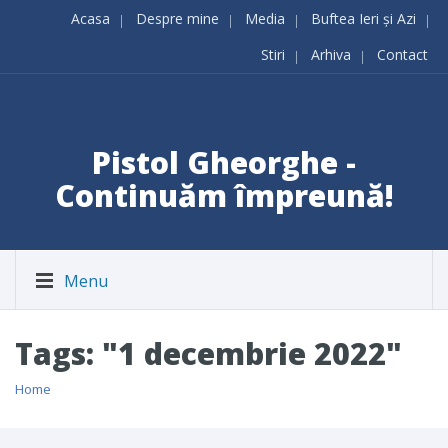
Acasa
Despre mine
Media
Buftea Ieri și Azi
Stiri
Arhiva
Contact
Pistol Gheorghe -
Continuăm împreună!
Menu
Tags: "1 decembrie 2022"
Home