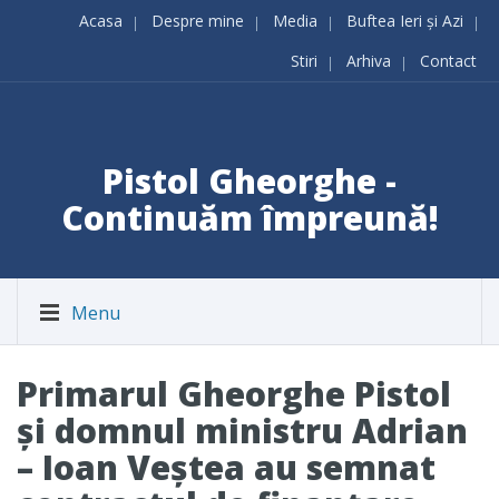
Acasa
Despre mine
Media
Buftea Ieri și Azi
Stiri
Arhiva
Contact
Pistol Gheorghe -
Continuăm împreună!
Menu
Primarul Gheorghe Pistol
și domnul ministru Adrian
– Ioan Veștea au semnat