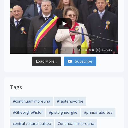
Load More...
Subscribe
Tags
#continuamimpreuna
#faptenuvorbe
#GheorghePistol
#pistolgheorghe
#primariabuftea
centrul cultural buftea
Continuam Impreuna