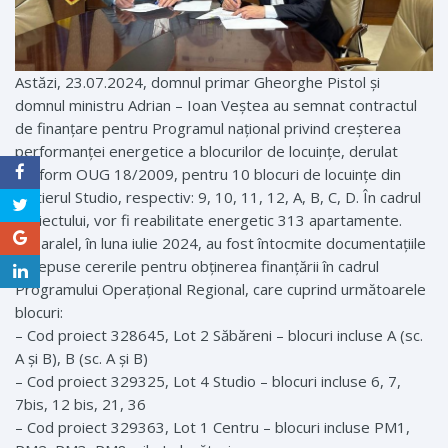
Astăzi, 23.07.2024, domnul primar Gheorghe Pistol și
domnul ministru Adrian – Ioan Veștea au semnat contractul
de finanțare pentru Programul național privind creșterea
performanței energetice a blocurilor de locuințe, derulat
conform OUG 18/2009, pentru 10 blocuri de locuințe din
cartierul Studio, respectiv: 9, 10, 11, 12, A, B, C, D. În cadrul
proiectului, vor fi reabilitate energetic 313 apartamente.
În paralel, în luna iulie 2024, au fost întocmite documentațiile
și depuse cererile pentru obținerea finanțării în cadrul
Programului Operațional Regional, care cuprind următoarele
blocuri:
– Cod proiect 328645, Lot 2 Săbăreni – blocuri incluse A (sc.
A și B), B (sc. A și B)
– Cod proiect 329325, Lot 4 Studio – blocuri incluse 6, 7,
7bis, 12 bis, 21, 36
– Cod proiect 329363, Lot 1 Centru – blocuri incluse PM1,