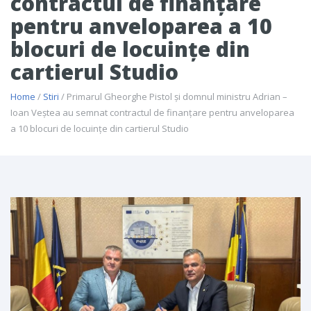
contractul de finanțare
pentru anveloparea a 10
blocuri de locuințe din
cartierul Studio
Home
/
Stiri
/ Primarul Gheorghe Pistol și domnul ministru Adrian –
Ioan Veștea au semnat contractul de finanțare pentru anveloparea
a 10 blocuri de locuințe din cartierul Studio