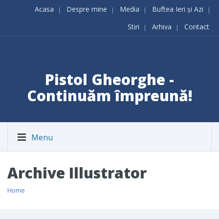
Acasa
Despre mine
Media
Buftea Ieri și Azi
Stiri
Arhiva
Contact
Pistol Gheorghe -
Continuăm împreună!
Menu
Archive Illustrator
Home