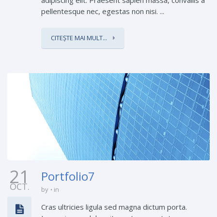
adipiscing elit. Praesent sapien massa, convallis a
pellentesque nec, egestas non nisi. ...
CITEȘTE MAI MULT...
21
Portfolio7
OCT.
by
in
Cras ultricies ligula sed magna dictum porta.