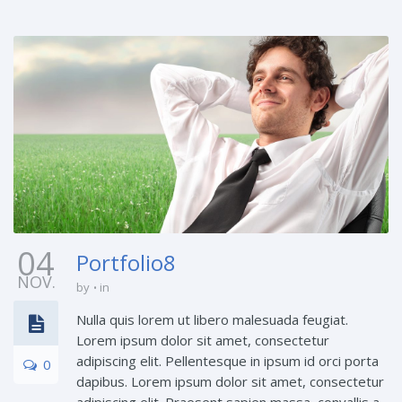
04
Portfolio8
NOV.
by
in
Nulla quis lorem ut libero malesuada feugiat.
Lorem ipsum dolor sit amet, consectetur
adipiscing elit. Pellentesque in ipsum id orci porta
0
dapibus. Lorem ipsum dolor sit amet, consectetur