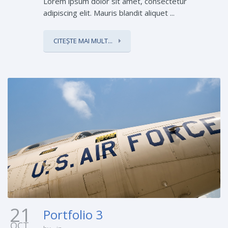
Lorem ipsum dolor sit amet, consectetur
adipiscing elit. Mauris blandit aliquet ...
CITEȘTE MAI MULT...
21
Portfolio 3
OCT.