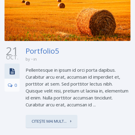
21
Portfolio5
OCT.
by
in
Pellentesque in ipsum id orci porta dapibus.
Curabitur arcu erat, accumsan id imperdiet et,
porttitor at sem. Sed porttitor lectus nibh.
0
Quisque velit nisi, pretium ut lacinia in, elementum
id enim. Nulla porttitor accumsan tincidunt.
Curabitur arcu erat, accumsan id ...
CITEȘTE MAI MULT...