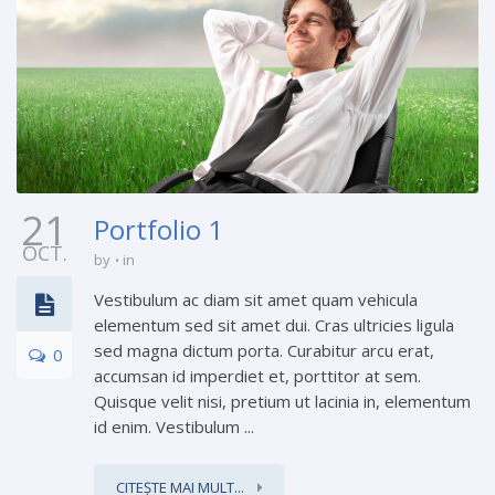
21
Portfolio 1
OCT.
by
in
Vestibulum ac diam sit amet quam vehicula
elementum sed sit amet dui. Cras ultricies ligula
sed magna dictum porta. Curabitur arcu erat,
0
accumsan id imperdiet et, porttitor at sem.
Quisque velit nisi, pretium ut lacinia in, elementum
id enim. Vestibulum ...
CITEȘTE MAI MULT...