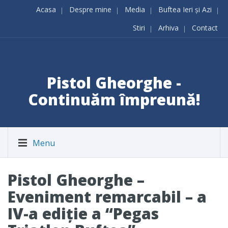
Acasa
Despre mine
Media
Buftea Ieri și Azi
Stiri
Arhiva
Contact
Pistol Gheorghe -
Continuăm împreună!
Menu
Pistol Gheorghe –
Eveniment remarcabil – a
IV-a ediţie a “Pegas