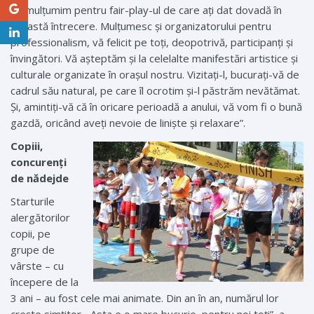
Vă mulţumim pentru fair-play-ul de care aţi dat dovadă în
această întrecere. Mulţumesc şi organizatorului pentru
professionalism, vă felicit pe toți, deopotrivă, participanți și
învingători. Vă aşteptăm şi la celelalte manifestări artistice şi
culturale organizate în oraşul nostru. Vizitaţi-l, bucuraţi-vă de
cadrul său natural, pe care îl ocrotim şi-l păstrăm nevătămat.
Şi, amintiţi-vă că în oricare perioadă a anului, vă vom fi o bună
gazdă, oricând aveţi nevoie de linişte şi relaxare”.
Copiii,
concurenți
de nădejde
Starturile
alergătorilor
copii, pe
grupe de
vârste – cu
începere de la
3 ani – au fost cele mai animate. Din an în an, numărul lor
crește simțitor. „Asta e o mare bucurie, pentru noi toți”, a