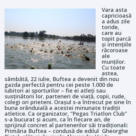
Vara asta
capricioasă
a adus zile
toride,
care au
topit parcă
şi intenţiile
răcoroase
ale
munţilor.
Cu toate
astea,
sâmbătă, 22 iulie, Buftea a devenit din nou
gazda perfectă pentru cei peste 1.000 de
iubitori ai sporturilor – fie ei atleţi sau
susţinătorii lor, parteneri de viaţă, copii, rude,
colegi ori prieteni. Oraşul s-a întrecut pe sine în
buna orânduială a acestei minunate tradiţii
atletice. Ca organizator, “Pegas Triatlon Club”
s-a bucurat şi acum, ca în fiecare an, de
sprijinul concret al partenerilor săi tradiţionali:
Primăria Buftea – condusă de edilul Gheorghe