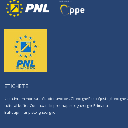
ETICHETE
#continuamimpreuna
#faptenuvorbe
#GheorghePistol
#pistolgheorghe
cultural buftea
Continuam Impreuna
pistol gheorghe
Primaria
Buftea
primar pistol gheorghe