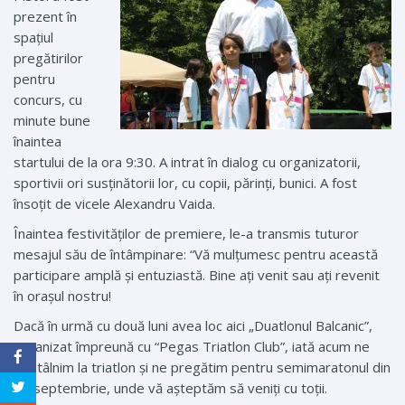
prezent în
spațiul
pregătirilor
pentru
concurs, cu
minute bune
înaintea
startului de la ora 9:30. A intrat în dialog cu organizatorii,
sportivii ori susținătorii lor, cu copii, părinți, bunici. A fost
însoțit de vicele Alexandru Vaida.
Înaintea festivităților de premiere, le-a transmis tuturor
mesajul său de întâmpinare: “Vă mulţumesc pentru această
participare amplă şi entuziastă. Bine aţi venit sau aţi revenit
în oraşul nostru!
Dacă în urmă cu două luni avea loc aici „Duatlonul Balcanic”,
organizat împreună cu “Pegas Triatlon Club”, iată acum ne
reîntâlnim la triatlon şi ne pregătim pentru semimaratonul din
30 septembrie, unde vă aşteptăm să veniți cu toţii.