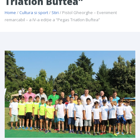
Triatlon Buftea”
Home
/
Cultura si sport
/
Stiri
/ Pistol Gheorghe – Eveniment
remarcabil – a IV-a ediţie a “Pegas Triatlon Buftea”