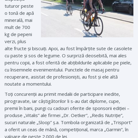
tuturor peste
o tonă de apă
minerală, mai
mult de 700
kg de pepeni
verzi, plus
alte fructe și biscuiți. Apoi, au fost împărțite sute de casolete
cu paste și sos de legume. O surpriză deosebită, mai ales
pentru copii, a fost oferită de abțibildurile aplicabile pe piele,
cu însemnele evenimentului. Punctele de masaj pentru
recuperare, asistat de profesioniști, au fost și ele altă
noutate a momentului.
Toți concurenții au primit medalii de participare inedite,
pirogravate, iar câștigătorilor li s-au dat diplome, cupe,
premii în bani, pungi cu cadouri oferite de sponsorii ediției –
produse „Vitalis” ale firmei „Dr. Oetker”, „Redis Nutriție”,
sucuri naturale „Sloop” ș.a. Tombola organizată de „Trisport”
a oferit un ceas de mână, competițional, marca „Garmin”, în
valoare de peste 2.000 de lei.