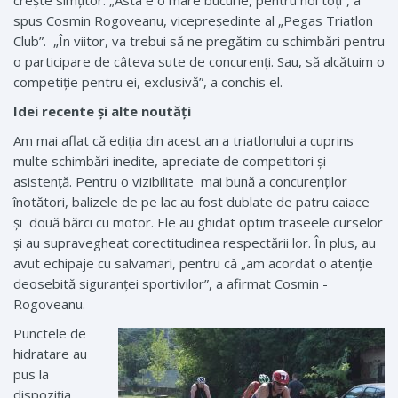
spus Cosmin Rogoveanu, vicepreședinte al „Pegas Triatlon
Club”. „În viitor, va trebui să ne pregătim cu schimbări pentru
o participare de câteva sute de concurenți. Sau, să alcătuim o
competiție pentru ei, exclusivă”, a conchis el.
Idei recente și alte noutăți
Am mai aflat că ediția din acest an a triatlonului a cuprins
multe schimbări inedite, apreciate de competitori și
asistență. Pentru o vizibilitate mai bună a concurenţilor
înotători, balizele de pe lac au fost dublate de patru caiace
și două bărci cu motor. Ele au ghidat optim traseele curselor
și au supravegheat corectitudinea respectării lor. În plus, au
avut echipaje cu salvamari, pentru că „am acordat o atenție
deosebită siguranței sportivilor”, a afirmat Cosmin ­
Rogoveanu.
Punctele de
hidratare au
pus la
dispoziția