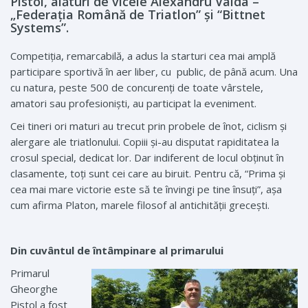
Pistol, alături de vicele Alexandru Vaida –
„Federaţia Română de Triatlon” şi “Bittnet
Systems”.
Competiţia, remarcabilă, a adus la starturi cea mai amplă
participare sportivă în aer liber, cu public, de până acum. Una
cu natura, peste 500 de concurenţi de toate vârstele,
amatori sau profesionişti, au participat la eveniment.
Cei tineri ori maturi au trecut prin probele de înot, ciclism şi
alergare ale triatlonului. Copiii și-au disputat rapiditatea la
crosul special, dedicat lor. Dar indiferent de locul obţinut în
clasamente, toţi sunt cei care au biruit. Pentru că, “Prima şi
cea mai mare victorie este să te învingi pe tine însuţi”, aşa
cum afirma Platon, marele filosof al antichităţii greceşti.
Din cuvântul de întâmpinare al primarului
Primarul
Gheorghe
Pistol a fost