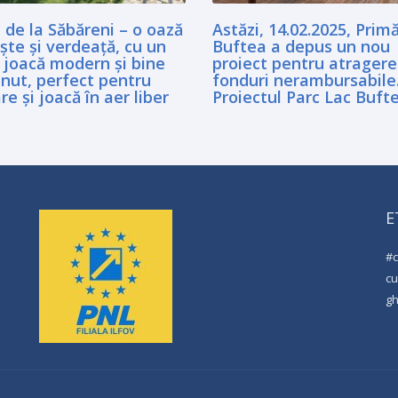
 de la Săbăreni – o oază
Astăzi, 14.02.2025, Primă
iște și verdeață, cu un
Buftea a depus un nou
 joacă modern și bine
proiect pentru atrager
inut, perfect pentru
fonduri nerambursabile
re și joacă în aer liber
Proiectul Parc Lac Buft
E
#
cu
g