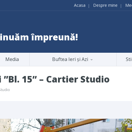
Acasa
Despre mine
Me
ntinuăm împreună!
Media
Buftea Ieri și Azi
Sti
”Bl. 15” – Cartier Studio
Studio