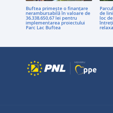
Buftea primește o finanțare
Parcul
nerambursabilă în valoare de
de lin
36.338.650,67 lei pentru
loc de
implementarea proiectului
întreț
Parc Lac Buftea
relaxa