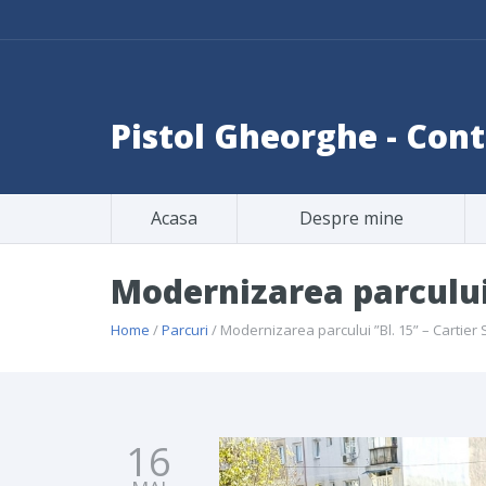
Pistol Gheorghe - Co
Acasa
Despre mine
Modernizarea parcului 
Home
/
Parcuri
/ Modernizarea parcului ”Bl. 15” – Cartier 
16