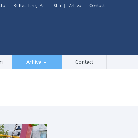
dia
Buftea Ieri și Azi
Stiri
Arhiva
Contact
ri
Arhiva
Contact