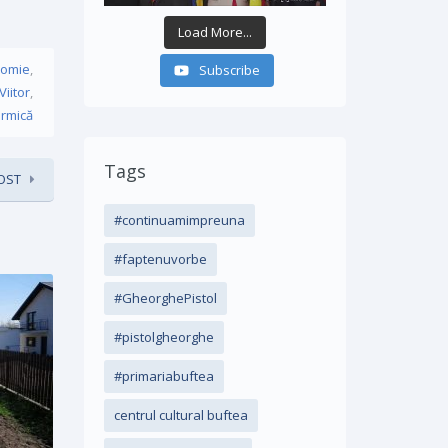
Load More...
nomie
,
Subscribe
Viitor
,
ermică
Tags
OST
#continuamimpreuna
#faptenuvorbe
#GheorghePistol
#pistolgheorghe
#primariabuftea
centrul cultural buftea