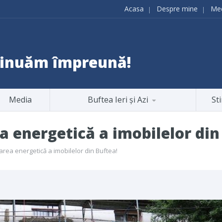
Acasa
Despre mine
Me
ntinuăm împreună!
Media
Buftea Ieri și Azi
Sti
a energetică a imobilelor din
area energetică a imobilelor din Buftea!