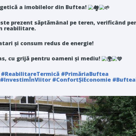
getică a imobilelor din Buftea!
este prezent săptămânal pe teren, verificând pe
n reabilitare.
atari și consum redus de energie!
, cu grijă pentru oameni și mediu!
#ReabilitareTermică
#PrimăriaBuftea
#InvestimÎnViitor
#ConfortȘiEconomie
#Buftea