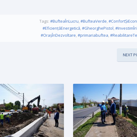
Tags:
#BufteaÎnLucru
,
#BufteaVerde
,
#ConfortȘiEco
#EficiențăEnergetică
,
#GheorghePistol
,
#InvestimÎn
#OrașÎnDezvoltare
,
#primariabuftea
,
#ReabilitareT
NEXT P