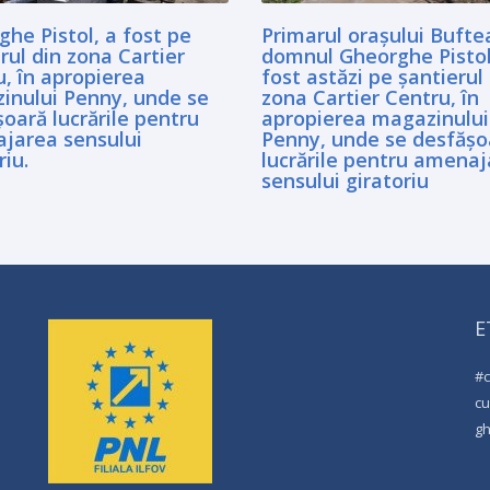
he Pistol, a fost pe
Primarul orașului Bufte
rul din zona Cartier
domnul Gheorghe Pistol
, în apropierea
fost astăzi pe șantierul
inului Penny, unde se
zona Cartier Centru, în
oară lucrările pentru
apropierea magazinului
jarea sensului
Penny, unde se desfășo
riu.
lucrările pentru amena
sensului giratoriu
E
#
cu
g