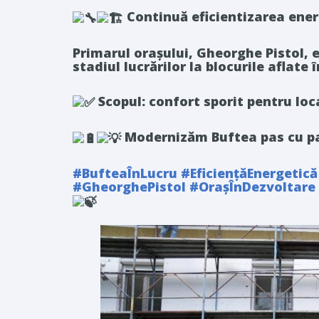
Continuă eficientizarea ener
Primarul orașului, Gheorghe Pistol, 
stadiul lucrărilor la blocurile aflate î
Scopul: confort sporit pentru loc
Modernizăm Buftea pas cu pas
#BufteaÎnLucru
#EficiențăEnergetică
#GheorghePistol
#OrașÎnDezvoltare