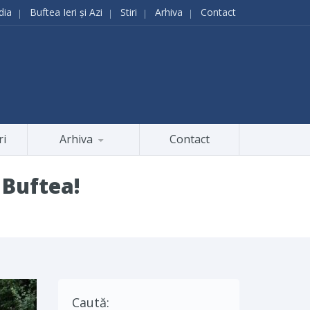
dia
Buftea Ieri și Azi
Stiri
Arhiva
Contact
ri
Arhiva
Contact
 Buftea!
Caută: