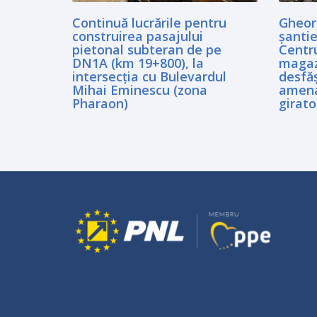
Continuă lucrările pentru
Gheorg
construirea pasajului
șantie
pietonal subteran de pe
Centru
DN1A (km 19+800), la
magaz
intersecția cu Bulevardul
desfăș
Mihai Eminescu (zona
amena
Pharaon)
girato