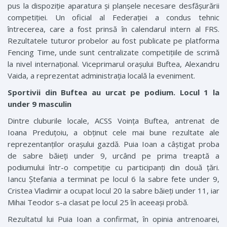
pus la dispoziție aparatura și planșele necesare desfășurării
competiției. Un oficial al Federației a condus tehnic
întrecerea, care a fost prinsă în calendarul intern al FRS.
Rezultatele tuturor probelor au fost publicate pe platforma
Fencing Time, unde sunt centralizate competițiile de scrimă
la nivel internațional. Viceprimarul orașului Buftea, Alexandru
Vaida, a reprezentat administrația locală la eveniment.
Sportivii din Buftea au urcat pe podium. Locul 1 la
under 9 masculin
Dintre cluburile locale, ACSS Voința ­Buftea, antrenat de
Ioana Preduțoiu, a obținut cele mai bune rezultate ale
reprezentanților orașului gazdă. Puia Ioan a câștigat proba
de sabre băieți under 9, urcând pe prima treaptă a
podiumului într-o competiție cu participanți din două țări.
Iancu Ștefania a terminat pe locul 6 la sabre fete under 9,
Cristea Vladimir a ocupat locul 20 la sabre băieți under 11, iar
Mihai Teodor s-a clasat pe locul 25 în aceeași probă.
Rezultatul lui Puia Ioan a confirmat, în opinia antrenoarei,