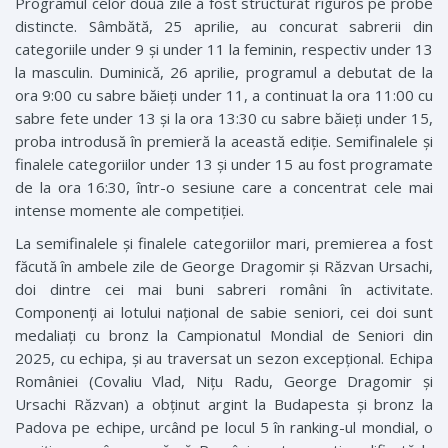
Programul celor două zile a fost structurat riguros pe probe
distincte. Sâmbătă, 25 aprilie, au concurat sabrerii din
categoriile under 9 și under 11 la feminin, respectiv under 13
la masculin. Duminică, 26 aprilie, programul a debutat de la
ora 9:00 cu sabre băieți under 11, a continuat la ora 11:00 cu
sabre fete under 13 și la ora 13:30 cu sabre băieți under 15,
proba introdusă în premieră la această ediție. Semifinalele și
finalele categoriilor under 13 și under 15 au fost programate
de la ora 16:30, într-o sesiune care a concentrat cele mai
intense momente ale competiției.
La semifinalele și finalele categoriilor mari, premierea a fost
făcută în ambele zile de George ­Dragomir și Răzvan ­Ursachi,
doi dintre cei mai buni sabreri români în activitate.
Componenți ai lotului național de sabie seniori, cei doi sunt
medaliați cu bronz la Campionatul Mondial de Seniori din
2025, cu echipa, și au traversat un sezon excepțional. Echipa
României (Covaliu Vlad, Nițu Radu, George Dragomir și
Ursachi Răzvan) a obținut argint la Budapesta și bronz la
Padova pe echipe, urcând pe locul 5 în ­ranking-ul mondial, o