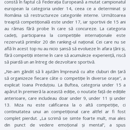
constă în faptul că Federația Europeană a mutat campionatul
european la categoria ­under 14, ceea ce a determinat și
România să restructureze categoriile interne. Următoarea
treaptă competițională este under 17, iar sportivii de 15 ani
au rămas fără probe în care să concureze. La categoria
cadeți, participarea la competițiile internaționale este
rezervată primilor 20 din ­ranking-ul național. Cei care nu se
află în acest top nu au nicio șansă să evolueze în afara țării și,
fără competiții interne în care să acumuleze experiență, riscă
să piardă un an întreg de dezvoltare sportivă.
„Ne-am gândit să îi ajutăm împreună cu alte cluburi din țară
să organizeze fiecare câte o competiție în diverse orașe”, a
explicat Ioana Preduțoiu. La Buftea, categoria under 15 a
apărut în premieră la această ediție, o noutate față de edițiile
anterioare, care includeau doar under 9, under 11 și under
13. Miza nu este calificarea la o altă competiție, ci
continuitatea unui an competițional care altfel ar fi fost
complet pierdut. „La scrimă se simte foarte mult, mai ales
din punct de vedere emoțional și mental”, a spus