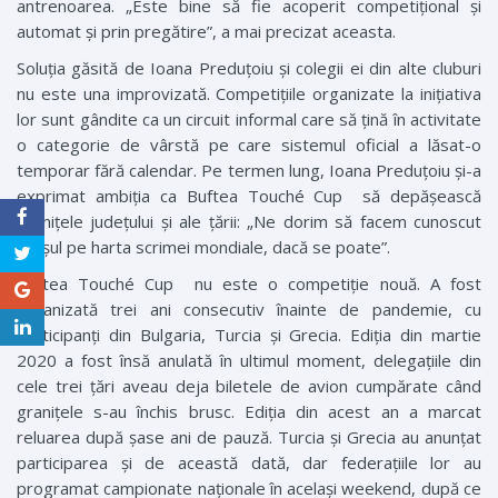
antrenoarea. „Este bine să fie acoperit competițional și
automat și prin pregătire”, a mai precizat aceasta.
Soluția găsită de Ioana Preduțoiu și colegii ei din alte cluburi
nu este una improvizată. Competițiile organizate la inițiativa
lor sunt gândite ca un circuit informal care să țină în activitate
o categorie de vârstă pe care sistemul oficial a lăsat-o
temporar fără calendar. Pe termen lung, Ioana Preduțoiu și-a
exprimat ambiția ca Buftea Touché Cup să depășească
granițele județului și ale țării: „Ne dorim să facem cunoscut
orașul pe harta scrimei mondiale, dacă se poate”.
Buftea Touché Cup nu este o competiție nouă. A fost
organizată trei ani consecutiv înainte de pandemie, cu
participanți din Bulgaria, Turcia și Grecia. Ediția din martie
2020 a fost însă anulată în ultimul moment, delegațiile din
cele trei țări aveau deja biletele de avion cumpărate când
granițele ­s-au închis brusc. Ediția din acest an a marcat
reluarea după șase ani de pauză. Turcia și Grecia au anunțat
participarea și de această dată, dar federațiile lor au
programat campionate naționale în același ­weekend, după ce