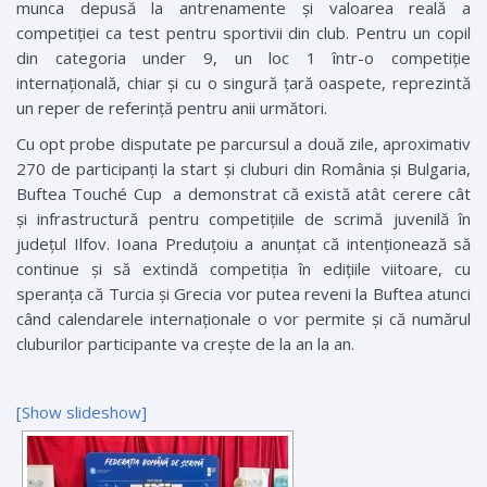
munca depusă la antrenamente și valoarea reală a
competiției ca test pentru sportivii din club. Pentru un copil
din categoria under 9, un loc 1 într-o competiție
internațională, chiar și cu o singură țară oaspete, reprezintă
un reper de referință pentru anii următori.
Cu opt probe disputate pe parcursul a două zile, aproximativ
270 de participanți la start și cluburi din România și Bulgaria,
Buftea Touché Cup a demonstrat că există atât cerere cât
și infrastructură pentru competițiile de scrimă juvenilă în
județul Ilfov. Ioana Preduțoiu a anunțat că intenționează să
continue și să extindă competiția în edițiile viitoare, cu
speranța că Turcia și Grecia vor putea reveni la Buftea atunci
când calendarele internaționale o vor permite și că numărul
cluburilor participante va crește de la an la an.
[Show slideshow]