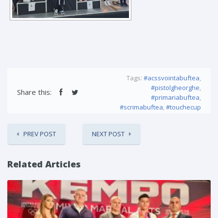
Tags:
#acssvointabuftea
,
#pistolgheorghe
,
Share this:
#primariabuftea
,
#scrimabuftea
,
#touchecup
PREV POST
NEXT POST
Related Articles