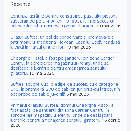
Recente
Continuă lucrările pentru construirea pasajului pietonal
subteran de pe DN1A (km 19+800), la intersecția cu
Bulevardul Mihai Eminescu (zona Pharaon)
20 mai 2026
Orașul Buftea, un pol de conservare și promovare a
patrimoniului tradițional ilfovean. Casa lui Lişcă, readusă
la viaţă în Parcul dintre Flori
19 mai 2026
Gheorghe Pistol, a fost pe șantierul din zona Cartier
Centru, în apropierea magazinului Penny, unde se
desfășoară lucrările pentru amenajarea sensului
giratoriu.
19 mai 2026
Buftea Touché Cup, o ediţie de succes, cu o categorie
U15, în premieră. 270 de sabreri juniori s-au întrecut în
opt probe de sabie juvenilă
5 mai 2026
Primarul orașului Buftea, domnul Gheorghe Pistol, a
fost astăzi pe șantierul din zona Cartier Centru, în
apropierea magazinului Penny, unde se desfășoară
lucrările pentru amenajarea sensului giratoriu
16 aprilie
2026