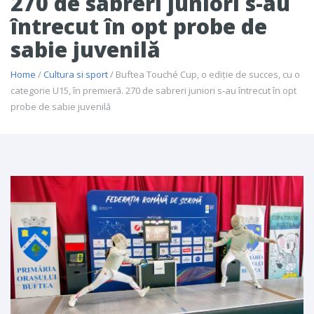
270 de sabreri juniori s-au
întrecut în opt probe de
sabie juvenilă
Home
/
Cultura si sport
/ Buftea Touché Cup, o ediţie de succes, cu o
categorie U15, în premieră. 270 de sabreri juniori s-au întrecut în opt
probe de sabie juvenilă