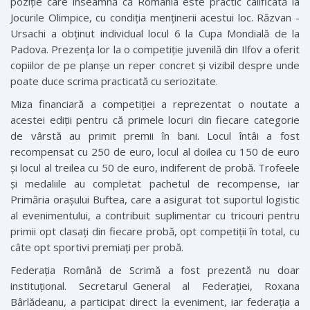
poziție care înseamnă că România este practic calificată la
Jocurile Olimpice, cu condiția menținerii acestui loc. Răzvan ­
Ursachi a obținut individual locul 6 la Cupa Mondială de la
Padova. Prezența lor la o competiție juvenilă din ­Ilfov a oferit
copiilor de pe planșe un reper concret și vizibil despre unde
poate duce scrima practicată cu seriozitate.
Miza financiară a competiției a reprezentat o noutate a
acestei ediții pentru că primele locuri din fiecare categorie
de vârstă au primit premii în bani. Locul întâi a fost
recompensat cu 250 de euro, locul al doilea cu 150 de euro
și locul al treilea cu 50 de euro, indiferent de probă. Trofeele
și medaliile au completat pachetul de recompense, iar
Primăria orașului Buftea, care a asigurat tot suportul logistic
al evenimentului, a contribuit suplimentar cu tricouri pentru
primii opt clasați din fiecare probă, opt competiții în total, cu
câte opt sportivi premiați per probă.
Federația Română de Scrimă a fost prezentă nu doar
instituțional. Secretarul General al Federației, ­Roxana
Bârlădeanu, a participat direct la eveniment, iar federația a