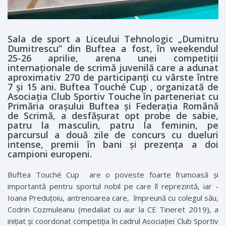
Sala de sport a Liceului Tehnologic „Dumitru
Dumitrescu” din Buftea a fost, în weekendul
25-26 aprilie, arena unei competiții
internaționale de scrimă juvenilă care a adunat
aproximativ 270 de participanți cu vârste între
7 și 15 ani. Buftea Touché Cup , organizată de
Asociația Club Sportiv Touche în parteneriat cu
Primăria orașului Buftea și Federația Română
de Scrimă, a desfășurat opt probe de sabie,
patru la masculin, patru la feminin, pe
parcursul a două zile de concurs cu dueluri
intense, premii în bani și prezența a doi
campioni europeni.
Buftea Touché Cup are o poveste foarte frumoasă și
importantă pentru sportul nobil pe care îl reprezintă, iar ­
Ioana Preduțoiu, antrenoarea care, împreună cu colegul său,
Codrin ­Cozmuleanu (medaliat cu aur la CE Tineret 2019), a
inițiat și coordonat competiția în cadrul Asociației Club Sportiv