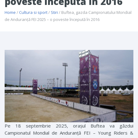
poveste începută în 2016
Home
/
Cultura si sport
/
Stiri
/ Buftea, gazda Campionatului Mondial
de Anduranță FEI 2025 – o poveste începută în 2016
Pe 18 septembrie 2025, orașul Buftea va găzdui
Campionatul Mondial de Anduranță FEI – Young Riders &