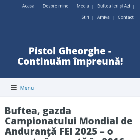
Acasa
Despre mine
Media
Buftea Ieri și Azi
Stiri
Arhiva
Contact
Pistol Gheorghe -
Continuăm împreună!
Menu
Buftea, gazda
Campionatului Mondial de
Anduranță FEI 2025 – o