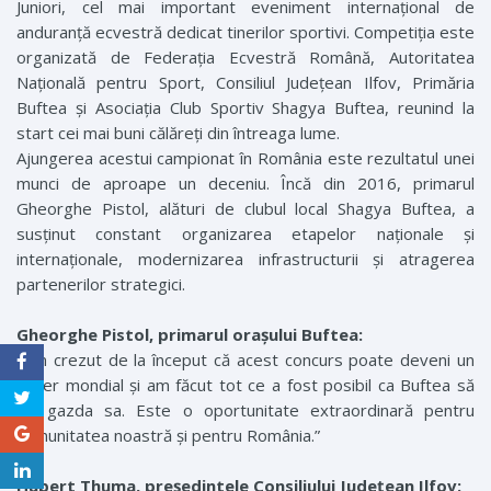
Juniori, cel mai important eveniment internațional de
anduranță ecvestră dedicat tinerilor sportivi. Competiția este
organizată de Federația Ecvestră Română, Autoritatea
Națională pentru Sport, Consiliul Județean Ilfov, Primăria
Buftea și Asociația Club Sportiv Shagya Buftea, reunind la
start cei mai buni călăreți din întreaga lume.
Ajungerea acestui campionat în România este rezultatul unei
munci de aproape un deceniu. Încă din 2016, primarul
Gheorghe Pistol, alături de clubul local Shagya Buftea, a
susținut constant organizarea etapelor naționale și
internaționale, modernizarea infrastructurii și atragerea
partenerilor strategici.
Gheorghe Pistol, primarul orașului Buftea:
„Am crezut de la început că acest concurs poate deveni un
reper mondial și am făcut tot ce a fost posibil ca Buftea să
fie gazda sa. Este o oportunitate extraordinară pentru
comunitatea noastră și pentru România.”
Hubert Thuma, președintele Consiliului Județean Ilfov: