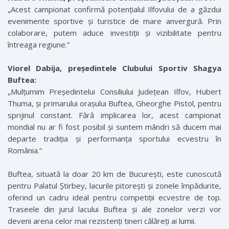
„Acest campionat confirmă potențialul Ilfovului de a găzdui
evenimente sportive și turistice de mare anvergură. Prin
colaborare, putem aduce investiții și vizibilitate pentru
întreaga regiune.”
Viorel Dabija, președintele Clubului Sportiv Shagya
Buftea:
„Mulțumim Președintelui Consiliului Județean Ilfov, Hubert
Thuma, și primarului orașului Buftea, Gheorghe Pistol, pentru
sprijinul constant. Fără implicarea lor, acest campionat
mondial nu ar fi fost posibil și suntem mândri să ducem mai
departe tradiția și performanța sportului ecvestru în
România.”
Buftea, situată la doar 20 km de București, este cunoscută
pentru Palatul Știrbey, lacurile pitorești și zonele împădurite,
oferind un cadru ideal pentru competiții ecvestre de top.
Traseele din jurul lacului Buftea și ale zonelor verzi vor
deveni arena celor mai rezistenți tineri călăreți ai lumii.