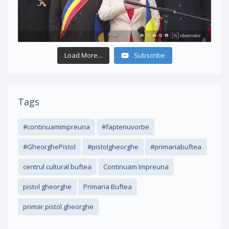
Load More...
Subscribe
Tags
#continuamimpreuna
#faptenuvorbe
#GheorghePistol
#pistolgheorghe
#primariabuftea
centrul cultural buftea
Continuam Impreuna
pistol gheorghe
Primaria Buftea
primar pistol gheorghe