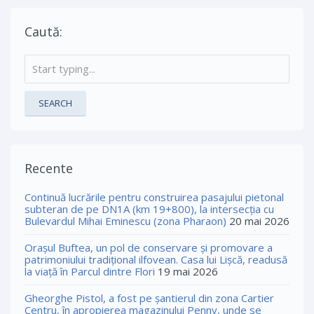
Caută:
SEARCH
Recente
Continuă lucrările pentru construirea pasajului pietonal
subteran de pe DN1A (km 19+800), la intersecția cu
Bulevardul Mihai Eminescu (zona Pharaon)
20 mai 2026
Orașul Buftea, un pol de conservare și promovare a
patrimoniului tradițional ilfovean. Casa lui Lişcă, readusă
la viaţă în Parcul dintre Flori
19 mai 2026
Gheorghe Pistol, a fost pe șantierul din zona Cartier
Centru, în apropierea magazinului Penny, unde se